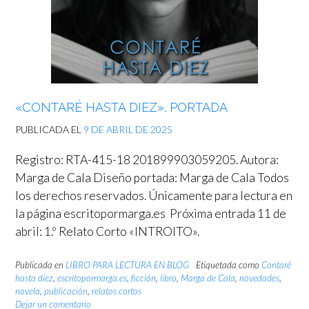
«CONTARÉ HASTA DIEZ». PORTADA
PUBLICADA EL
9 DE ABRIL DE 2025
Registro: RTA-415-18 201899903059205. Autora:
Marga de Cala Diseño portada: Marga de Cala Todos
los derechos reservados. Únicamente para lectura en
la página escritopormarga.es Próxima entrada 11 de
abril: 1.º Relato Corto «INTROITO».
Publicada en
LIBRO PARA LECTURA EN BLOG
Etiquetada como
Contaré
hasta diez
,
escritopormarga.es
,
ficción
,
libro
,
Marga de Cala
,
novedades
,
novela
,
publicación
,
relatos cortos
Dejar un comentario