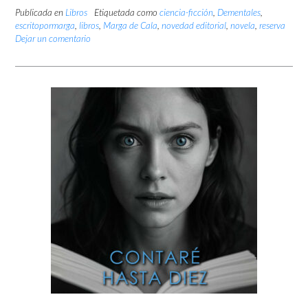
Publicada en
Libros
Etiquetada como
ciencia-ficción
,
Dementales
,
escritopormarga
,
libros
,
Marga de Cala
,
novedad editorial
,
novela
,
reserva
Dejar un comentario