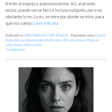
frente al espejo y autoconocerme. Así, al pronto
lector, puede verse fácil e incluso estúpido, pero no
obstante lo es. Lo es, se mire por donde se mire, para
qué nos vamos
Leer entrada
Publicada en
LIBRO PARA LECTURA EN BLOG
Etiquetada como
Contaré
hasta diez
,
escritopormarga
,
introito
,
libro
,
libro solo lectura
,
Marga de
Cala
,
relatos
,
relatos cortos
2 comentarios