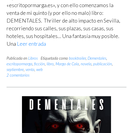
«escritopormarga.es», y con ello comenzamos la
venta de mi quinto (y por ello no malo) libro:
DEMENTALES. Thriller de alto impacto en Sevilla,
recorriendo sus calles, sus plazas, sus casas, sus
hoteles, sus hospitales… Una fantasía muy posible.
Una
Leer entrada
Publicada en
Libros
Etiquetada como
booktrailer
,
Dementales
,
escritopormarga
,
ficción
,
libro
,
Marga de Cala
,
novela
,
publicación
,
septiembre
,
venta
,
web
2 comentarios