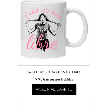
múltiples
variantes.
Las
opciones
se
pueden
elegir
en
la
página
de
producto
TAZA LIBRE (CADA VEZ MÁS LIBRE).
9,95
€
Impuestos incluidos
AÑADIR AL CARRITO