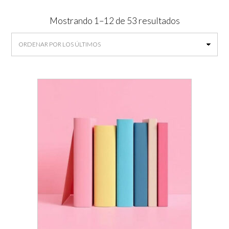
Ordenado
Mostrando 1–12 de 53 resultados
por
los
últimos