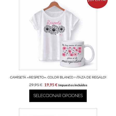
múltiples
variantes.
Las
opciones
se
pueden
elegir
en
la
página
de
producto
CAMISETA «RESPETO». COLOR BLANCO + ¡TAZA DE REGALO!
El
El
29,95
€
19,95
€
Impuestos incluidos
precio
precio
SELECCIONAR OPCIONES
original
actual
era:
es:
Este
29,95 €.
19,95 €.
producto
tiene