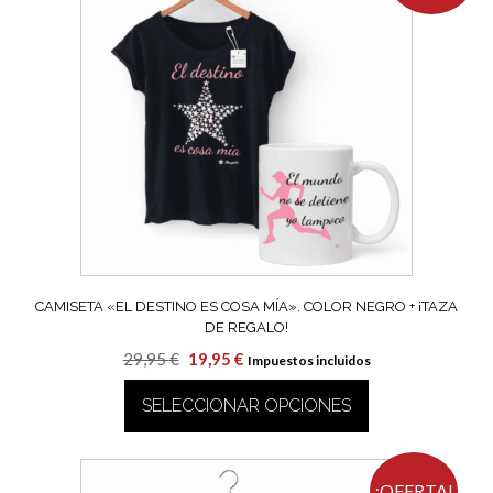
variantes.
Las
opciones
se
pueden
elegir
en
la
página
de
producto
CAMISETA «EL DESTINO ES COSA MÍA». COLOR NEGRO + ¡TAZA
DE REGALO!
El
El
29,95
€
19,95
€
Impuestos incluidos
precio
precio
SELECCIONAR OPCIONES
original
actual
era:
es:
Este
29,95 €.
19,95 €.
producto
tiene
¡OFERTA!