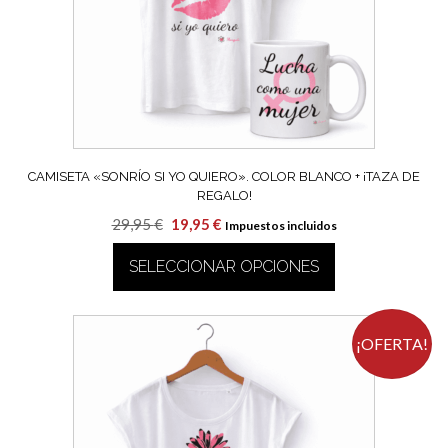
CAMISETA «SONRÍO SI YO QUIERO». COLOR BLANCO + ¡TAZA DE
REGALO!
El
El
29,95
€
19,95
€
Impuestos incluidos
precio
precio
SELECCIONAR OPCIONES
original
actual
era:
es:
Este
29,95 €.
19,95 €.
producto
tiene
¡OFERTA!
múltiples
variantes.
Las
opciones
se