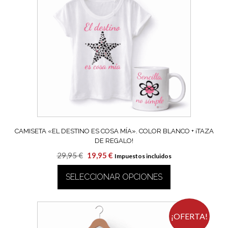
Las
opciones
se
pueden
elegir
en
la
página
de
producto
CAMISETA «EL DESTINO ES COSA MÍA». COLOR BLANCO + ¡TAZA
DE REGALO!
El
El
29,95
€
19,95
€
Impuestos incluidos
precio
precio
SELECCIONAR OPCIONES
original
actual
era:
es:
Este
29,95 €.
19,95 €.
producto
tiene
¡OFERTA!
múltiples