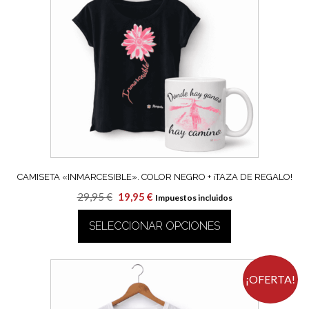
Las
opciones
se
pueden
elegir
en
la
página
de
producto
CAMISETA «INMARCESIBLE». COLOR NEGRO + ¡TAZA DE REGALO!
El
El
29,95
€
19,95
€
Impuestos incluidos
precio
precio
SELECCIONAR OPCIONES
original
actual
era:
es:
Este
29,95 €.
19,95 €.
producto
tiene
¡OFERTA!
múltiples
variantes.