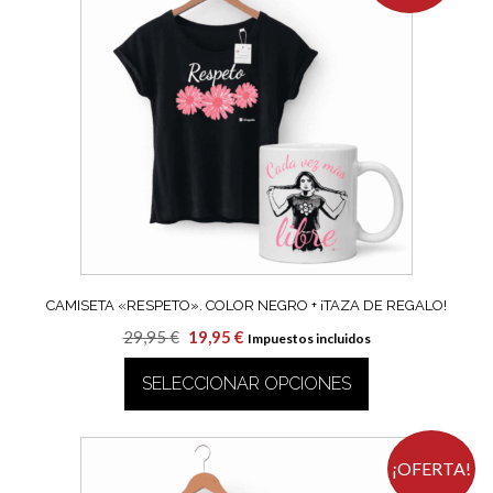
variantes.
Las
opciones
se
pueden
elegir
en
la
página
de
producto
CAMISETA «RESPETO». COLOR NEGRO + ¡TAZA DE REGALO!
El
El
29,95
€
19,95
€
Impuestos incluidos
precio
precio
SELECCIONAR OPCIONES
original
actual
era:
es:
Este
29,95 €.
19,95 €.
producto
tiene
¡OFERTA!
múltiples