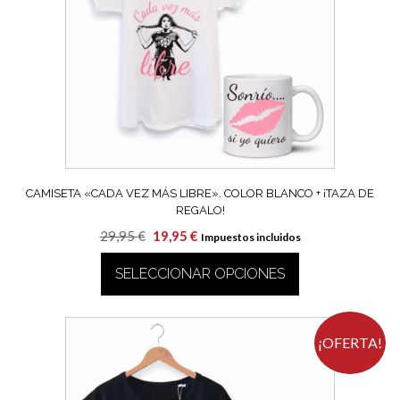
se
pueden
elegir
en
la
página
de
producto
CAMISETA «CADA VEZ MÁS LIBRE». COLOR BLANCO + ¡TAZA DE
REGALO!
El
El
29,95
€
19,95
€
Impuestos incluidos
precio
precio
SELECCIONAR OPCIONES
original
actual
era:
es:
Este
29,95 €.
19,95 €.
producto
tiene
¡OFERTA!
múltiples
variantes.
Las