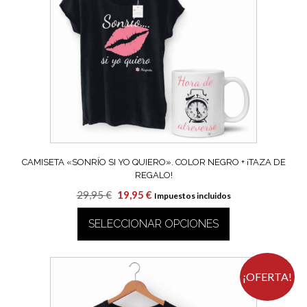
opciones
se
pueden
elegir
en
la
página
de
producto
CAMISETA «SONRÍO SI YO QUIERO». COLOR NEGRO + ¡TAZA DE
REGALO!
El
El
29,95
€
19,95
€
Impuestos incluidos
precio
precio
SELECCIONAR OPCIONES
original
actual
era:
es:
Este
29,95 €.
19,95 €.
producto
tiene
¡OFERTA!
múltiples
variantes.