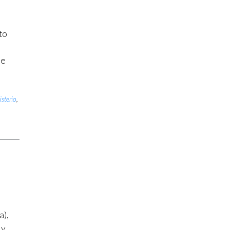
to
ue
isterio
,
a),
 y