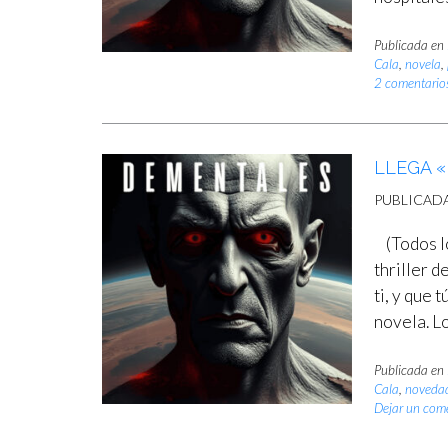
Publicada en
Cala
,
novela
,
2 comentario
LLEGA 
PUBLICAD
(Todos lo
thriller d
ti, y que 
novela. Lo
Publicada en
Cala
,
novedad
Dejar un com