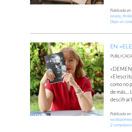
Publicada en
novela
,
thrille
Dejar un com
EN «ELE
PUBLICAD
«DEMENTA
«Elescrit
como no p
de más… L
descifrarl
Publicada en
escritoporma
2 comentario