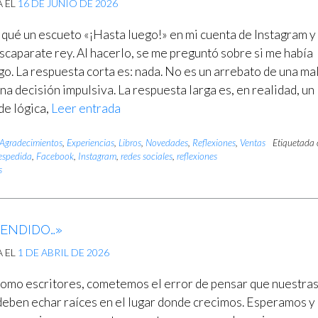
A EL
16 DE JUNIO DE 2026
iqué un escueto «¡Hasta luego!» en mi cuenta de Instagram 
escaparate rey. Al hacerlo, se me preguntó sobre si me había
go. La respuesta corta es: nada. No es un arrebato de una ma
una decisión impulsiva. La respuesta larga es, en realidad, un
de lógica,
Leer entrada
Agradecimientos
,
Experiencias
,
Libros
,
Novedades
,
Reflexiones
,
Ventas
Etiquetada
espedida
,
Facebook
,
Instagram
,
redes sociales
,
reflexiones
s
RENDIDO…»
A EL
1 DE ABRIL DE 2026
como escritores, cometemos el error de pensar que nuestra
deben echar raíces en el lugar donde crecimos. Esperamos y