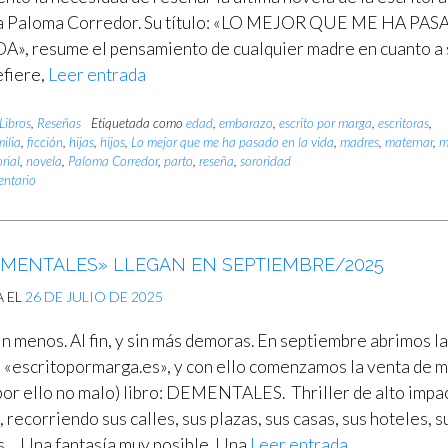
ta Paloma Corredor. Su título: «LO MEJOR QUE ME HA PA
A», resume el pensamiento de cualquier madre en cuanto a 
efiere,
Leer entrada
Libros
,
Reseñas
Etiquetada como
edad
,
embarazo
,
escrito por marga
,
escritoras
,
ilia
,
ficción
,
hijas
,
hijos
,
Lo mejor que me ha pasado en la vida
,
madres
,
maternar
,
m
rial
,
novela
,
Paloma Corredor
,
parto
,
reseña
,
sororidad
entario
EMENTALES» LLEGAN EN SEPTIEMBRE/2025
A EL
26 DE JULIO DE 2025
in menos. Al fin, y sin más demoras. En septiembre abrimos l
 «escritopormarga.es», y con ello comenzamos la venta de m
 por ello no malo) libro: DEMENTALES. Thriller de alto impa
, recorriendo sus calles, sus plazas, sus casas, sus hoteles, s
s… Una fantasía muy posible. Una
Leer entrada