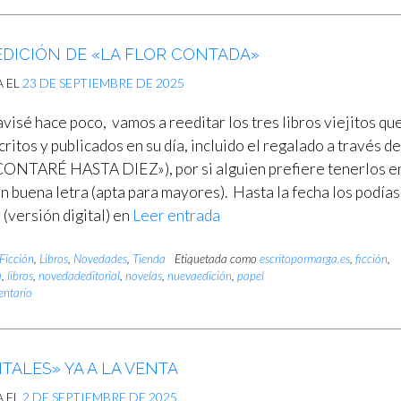
EDICIÓN DE «LA FLOR CONTADA»
A EL
23 DE SEPTIEMBRE DE 2025
visé hace poco, vamos a reeditar los tres libros viejitos qu
ritos y publicados en su día, incluido el regalado a través de
CONTARÉ HASTA DIEZ»), por si alguien prefiere tenerlos e
on buena letra (apta para mayores). Hasta la fecha los podías
 (versión digital) en
Leer entrada
Ficción
,
Libros
,
Novedades
,
Tienda
Etiquetada como
escritopormarga.es
,
ficción
,
a
,
libros
,
novedadeditorial
,
novelas
,
nuevaedición
,
papel
entario
ALES» YA A LA VENTA
A EL
2 DE SEPTIEMBRE DE 2025