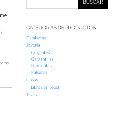
BUSCAR
y me
CATEGORÍAS DE PRODUCTOS
la
Camisetas
Joyería
Colgantes
Gargantillas
 como
Pendientes
Pulseras
Libros
Libros en papel
Tazas
s