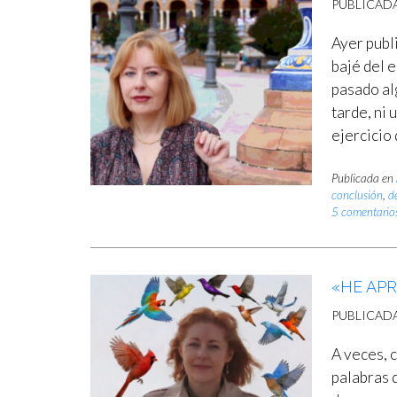
PUBLICAD
Ayer publ
bajé del 
pasado al
tarde, ni 
ejercicio 
Publicada en
conclusión
,
d
5 comentario
«HE AP
PUBLICAD
A veces, 
palabras 