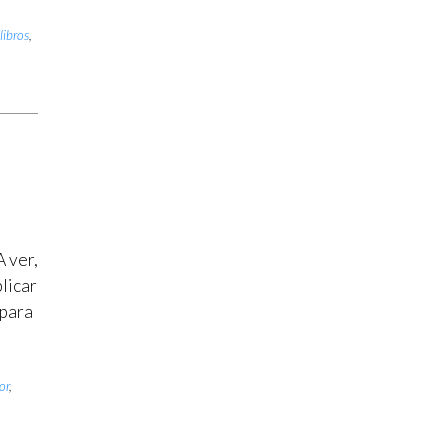
,
libros
,
A ver,
licar
 para
or
,