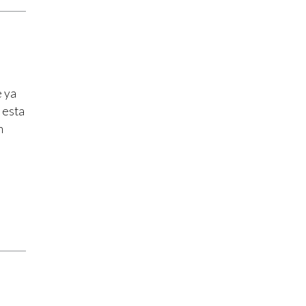
e ya
 esta
n