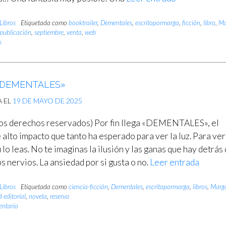
Libros
Etiquetada como
booktrailer
,
Dementales
,
escritopormarga
,
ficción
,
libro
,
Ma
publicación
,
septiembre
,
venta
,
web
s
«DEMENTALES»
A EL
19 DE MAYO DE 2025
s derechos reservados) Por fin llega «DEMENTALES», el
e alto impacto que tanto ha esperado para ver la luz. Para ver
tú lo leas. No te imaginas la ilusión y las ganas que hay detrás 
s nervios. La ansiedad por si gusta o no.
Leer entrada
Libros
Etiquetada como
ciencia-ficción
,
Dementales
,
escritopormarga
,
libros
,
Marg
 editorial
,
novela
,
reserva
entario