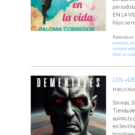
periodis
EN LA VID
hijos se r
Publicada en
evolución
,
fam
novedad edito
Dejar un com
LOS «D
PUBLICAD
Sin más. S
Tienda de
quinto (y
en Sevilla
hospitale