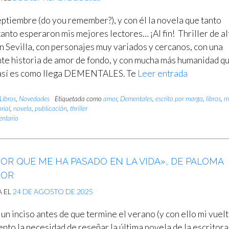
ptiembre (do you remember?), y con él la novela que tanto
tanto esperaron mis mejores lectores… ¡Al fin! Thriller de al
n Sevilla, con personajes muy variados y cercanos, con una
te historia de amor de fondo, y con mucha más humanidad q
 así es como llega DEMENTALES. Te
Leer entrada
Libros
,
Novedades
Etiquetada como
amor
,
Dementales
,
escrito por marga
,
libros
,
m
rial
,
novela
,
publicación
,
thriller
entario
OR QUE ME HA PASADO EN LA VIDA», DE PALOMA
DOR
A EL
24 DE AGOSTO DE 2025
n inciso antes de que termine el verano (y con ello mi vuelt
ento la necesidad de reseñar la última novela de la escritora