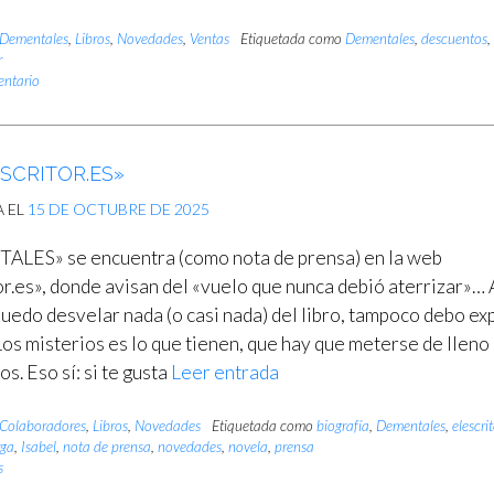
Dementales
,
Libros
,
Novedades
,
Ventas
Etiquetada como
Dementales
,
descuentos
r
entario
SCRITOR.ES»
A EL
15 DE OCTUBRE DE 2025
LES» se encuentra (como nota de prensa) en la web
or.es», donde avisan del «vuelo que nunca debió aterrizar»… 
uedo desvelar nada (o casi nada) del libro, tampoco debo exp
os misterios es lo que tienen, que hay que meterse de lleno
os. Eso sí: si te gusta
Leer entrada
Colaboradores
,
Libros
,
Novedades
Etiquetada como
biografía
,
Dementales
,
elescrit
rga
,
Isabel
,
nota de prensa
,
novedades
,
novela
,
prensa
s