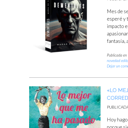
Mes de se
esperé y 
impacto e
apasionan
fantasía,
Publicada en
novedad edito
Dejar un com
«LO MEJ
CORRE
PUBLICAD
Hoy hago u
porque si