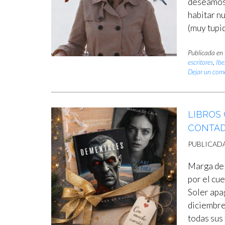
deseamos 
habitar nu
(muy tupi
Publicada en
escritores
,
Ibe
Dejar un com
LIBROS
CONTADA
PUBLICAD
Marga de
por el cu
Soler apa
diciembre
todas sus 