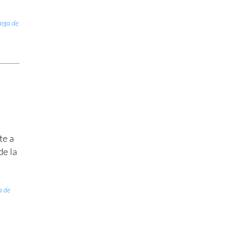
rga de
te a
de la
a de