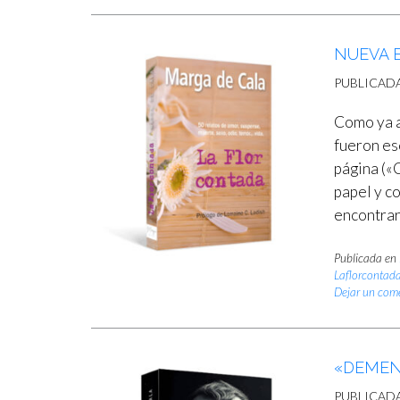
NUEVA 
PUBLICAD
Como ya a
fueron esc
página («
papel y c
encontrar
Publicada en
Laflorcontad
Dejar un com
«DEMENT
PUBLICAD