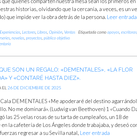
que quienes comparten nuestra mesa sean los primeros en
estras historias, olvidando que la cercanía, a veces, es un v
do) que impide ver la obra detrás de la persona.
Leer entrada
Experiencias
,
Lectores
,
Libros
,
Opinión
,
Ventas
Etiquetada como
apoyos
,
escritoras
rseries
,
novelas
,
proyectos
,
público objetivo
entario
 QUE SON UN REGALO: «DEMENTALES», «LA FLOR
» Y «CONTARÉ HASTA DIEZ».
A EL
26 DE DICIEMBRE DE 2025
 Cala DEMENTALES «Me apoderaré del destino agarrándo
ello. No me dominará». (Ludwig van Beethoven) 1 «Cuando D
gó las 25 velas rosas de su tarta de cumpleaños, un 18 de
 en la cafetería de Los Ángeles donde trabajaba, y deseó co
fuerzas regresar a su Sevilla natal,
Leer entrada