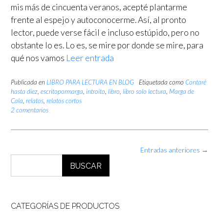
mis más de cincuenta veranos, acepté plantarme
frente al espejo y autoconocerme. Así, al pronto
lector, puede verse fácil e incluso estúpido, pero no
obstante lo es. Lo es, se mire por donde se mire, para
qué nos vamos
Leer entrada
Publicada en
LIBRO PARA LECTURA EN BLOG
Etiquetada como
Contaré
hasta diez
,
escritopormarga
,
introito
,
libro
,
libro solo lectura
,
Marga de
Cala
,
relatos
,
relatos cortos
2 comentarios
Navegación
Entradas anteriores
→
de
BUSCAR
las
entradas
CATEGORÍAS DE PRODUCTOS