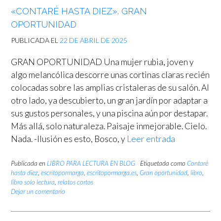
«CONTARÉ HASTA DIEZ». GRAN
OPORTUNIDAD
PUBLICADA EL
22 DE ABRIL DE 2025
GRAN OPORTUNIDAD Una mujer rubia, joven y
algo melancólica descorre unas cortinas claras recién
colocadas sobre las amplias cristaleras de su salón. Al
otro lado, ya descubierto, un gran jardín por adaptar a
sus gustos personales, y una piscina aún por destapar.
Más allá, solo naturaleza. Paisaje inmejorable. Cielo.
Nada. -Ilusión es esto, Bosco, y
Leer entrada
Publicada en
LIBRO PARA LECTURA EN BLOG
Etiquetada como
Contaré
hasta diez
,
escritopormarga
,
escritopormarga.es
,
Gran oportunidad
,
libro
,
libro solo lectura
,
relatos cortos
Dejar un comentario