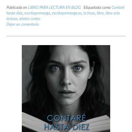
Publicada en
LIBRO PARA LECTURA EN BLOG
Etiquetada como
Contaré
hasta diez
,
escritopormarga
,
escritopormarga.es
,
la frase
,
libro
,
libro solo
lectura
,
relatos cortos
Dejar un comentario