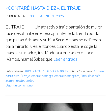
«CONTARÉ HASTA DIEZ». EL TRAJE
PUBLICADA EL
30 DE ABRIL DE 2025
EL TRAJE Un atractivo traje pantalón de mujer
luce desafiante en el escaparate de la tienda por la
que pasan Adriana y su hija Sara. Ambas se detienen
para mirarlo, y es entonces cuando esta le coge la
mano a su madre, invitándola a entrar en el local. -
¡Vamos, mamá! Sabes que
Leer entrada
Publicada en
LIBRO PARA LECTURA EN BLOG
Etiquetada como
Contaré
hasta diez
,
El traje
,
escritopormarga
,
escritopormarga.es
,
libro
,
libro solo
lectura
,
relatos cortos
Dejar un comentario