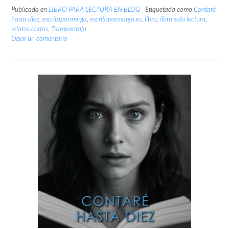
Publicada en
LIBRO PARA LECTURA EN BLOG
Etiquetada como
Contaré
hasta diez
,
escritopormarga
,
escritopormarga.es
,
libro
,
libro solo lectura
,
relatos cortos
,
Trampantojo
Dejar un comentario