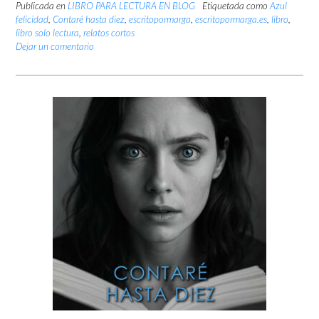
Publicada en
LIBRO PARA LECTURA EN BLOG
Etiquetada como
Azul
felicidad
,
Contaré hasta diez
,
escritopormarga
,
escritopormarga.es
,
libro
,
libro solo lectura
,
relatos cortos
Dejar un comentario