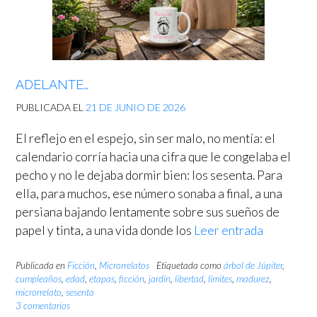
ADELANTE…
PUBLICADA EL
21 DE JUNIO DE 2026
El reflejo en el espejo, sin ser malo, no mentía: el
calendario corría hacia una cifra que le congelaba el
pecho y no le dejaba dormir bien: los sesenta. Para
ella, para muchos, ese número sonaba a final, a una
persiana bajando lentamente sobre sus sueños de
papel y tinta, a una vida donde los
Leer entrada
Publicada en
Ficción
,
Microrrelatos
Etiquetada como
árbol de Júpiter
,
cumpleaños
,
edad
,
etapas
,
ficción
,
jardín
,
libertad
,
límites
,
madurez
,
microrrelato
,
sesenta
3 comentarios