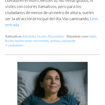
clavada en el móvil, existes tú. No llevas globos, ni
vistes con colores llamativos, pero para los
ciudadanos de menos de un metro de altura, sueles
ser la atracción principal del día. Vas caminando,
Leer
entrada
Publicada en
Anécdotas
,
Ficción
,
Microrrelatos
Etiquetada como
bebés
,
ficción
,
hechos reales
,
microrrelato
,
sonrisas
,
superpoder
2 comentarios