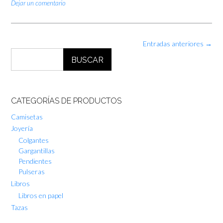
Dejar un comentario
Navegación
Entradas anteriores
→
de
BUSCAR
las
entradas
CATEGORÍAS DE PRODUCTOS
Camisetas
Joyería
Colgantes
Gargantillas
Pendientes
Pulseras
Libros
Libros en papel
Tazas