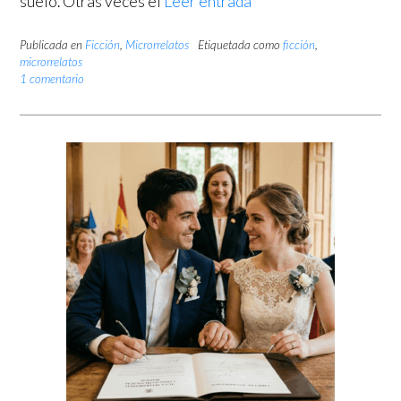
suelo. Otras veces el
Leer entrada
Publicada en
Ficción
,
Microrrelatos
Etiquetada como
ficción
,
microrrelatos
1 comentario