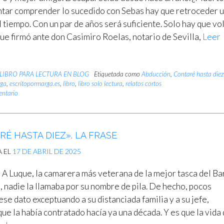
ntar comprender lo sucedido con Sebas hay que retroceder 
l tiempo. Con un par de años será suficiente. Solo hay que vo
que firmó ante don Casimiro Roelas, notario de Sevilla,
Leer
LIBRO PARA LECTURA EN BLOG
Etiquetada como
Abducción
,
Contaré hasta die
rga
,
escritopormarga.es
,
libro
,
libro solo lectura
,
relatos cortos
entario
É HASTA DIEZ». LA FRASE
A EL
17 DE ABRIL DE 2025
A Luque, la camarera más veterana de la mejor tasca del Ba
l, nadie la llamaba por su nombre de pila. De hecho, pocos
se dato exceptuando a su distanciada familia y a su jefe,
ue la había contratado hacía ya una década. Y es que la vida