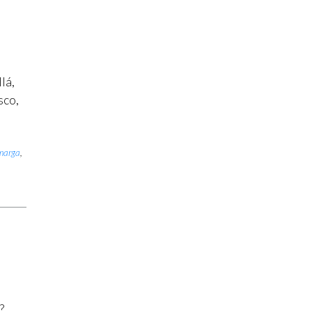
lá,
sco,
rmarga
,
?