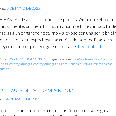
A EL
6 DE MAYO DE 2025
HASTA DIEZ La eficaz inspectora Amanda Pellicer n
finitivamente, un buen día. Esta mañana se ha levantado tard
gracias a un enganche nocturno y alevoso con una serie britá
doctora Foster (sospechosa paranoica de la infidelidad de su
luego ha tenido que recoger sus tostadas
Leer entrada
LIBRO PARA LECTURA EN BLOG
Etiquetada como
Contaré hasta diez
,
Contaré h
 final)
,
escritopormarga
,
escritopormarga.es
,
libro
,
libro solo lectura
,
relatos cortos
entario
RÉ HASTA DIEZ». TRAMPANTOJO
A EL
4 DE MAYO DE 2025
ojo Trampantojo: trampa o ilusión con que se engaña a