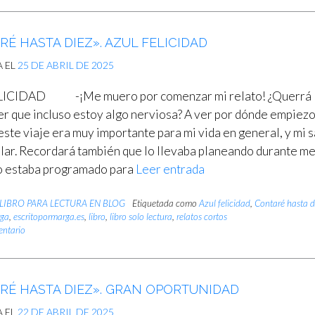
É HASTA DIEZ». AZUL FELICIDAD
A EL
25 DE ABRIL DE 2025
ICIDAD -¡Me muero por comenzar mi relato! ¿Querrá
er que incluso estoy algo nerviosa? A ver por dónde empiez
este viaje era muy importante para mi vida en general, y mi 
ular. Recordará también que lo llevaba planeando durante m
o estaba programado para
Leer entrada
LIBRO PARA LECTURA EN BLOG
Etiquetada como
Azul felicidad
,
Contaré hasta d
rga
,
escritopormarga.es
,
libro
,
libro solo lectura
,
relatos cortos
entario
RÉ HASTA DIEZ». GRAN OPORTUNIDAD
A EL
22 DE ABRIL DE 2025