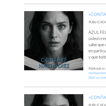
«CONTAR
PUBLICAD
AZUL FEL
usted cre
sabe que 
en partic
y que tod
Publicada en
escritoporma
Dejar un com
«CONTA
PUBLICAD