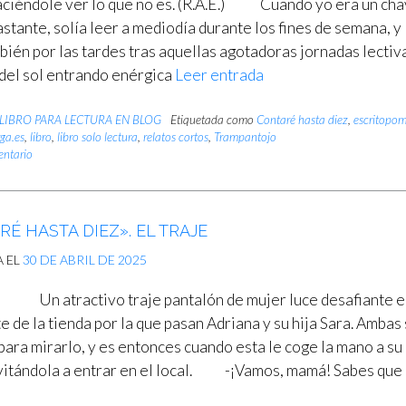
aciéndole ver lo que no es. (R.A.E.) Cuando yo era un cha
stante, solía leer a mediodía durante los fines de semana, y
bién por las tardes tras aquellas agotadoras jornadas lectiv
z del sol entrando enérgica
Leer entrada
LIBRO PARA LECTURA EN BLOG
Etiquetada como
Contaré hasta diez
,
escritopo
ga.es
,
libro
,
libro solo lectura
,
relatos cortos
,
Trampantojo
entario
É HASTA DIEZ». EL TRAJE
A EL
30 DE ABRIL DE 2025
Un atractivo traje pantalón de mujer luce desafiante e
 de la tienda por la que pasan Adriana y su hija Sara. Ambas
para mirarlo, y es entonces cuando esta le coge la mano a su
vitándola a entrar en el local. -¡Vamos, mamá! Sabes que