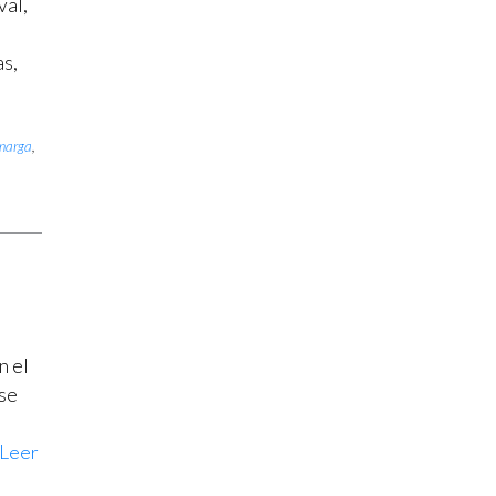
val,
as,
rmarga
,
n el
 se
Leer