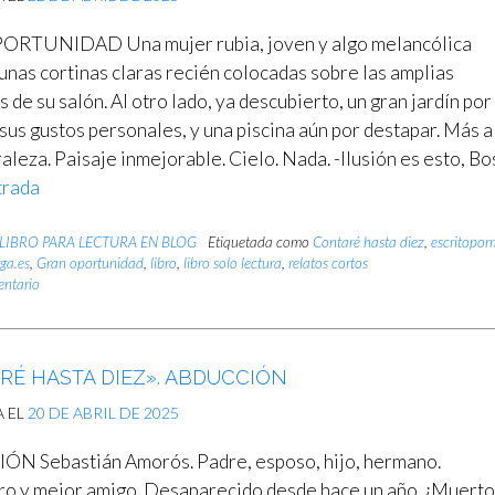
RTUNIDAD Una mujer rubia, joven y algo melancólica
unas cortinas claras recién colocadas sobre las amplias
s de su salón. Al otro lado, ya descubierto, un gran jardín por
sus gustos personales, y una piscina aún por destapar. Más al
aleza. Paisaje inmejorable. Cielo. Nada. -Ilusión es esto, Bo
trada
LIBRO PARA LECTURA EN BLOG
Etiquetada como
Contaré hasta diez
,
escritopo
ga.es
,
Gran oportunidad
,
libro
,
libro solo lectura
,
relatos cortos
entario
RÉ HASTA DIEZ». ABDUCCIÓN
A EL
20 DE ABRIL DE 2025
N Sebastián Amorós. Padre, esposo, hijo, hermano.
 y mejor amigo. Desaparecido desde hace un año. ¿Muerto