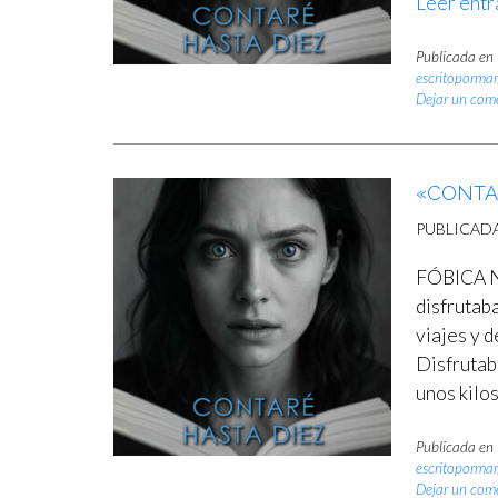
Leer entr
Publicada en
escritopormar
Dejar un com
«CONTAR
PUBLICAD
FÓBICA No
disfrutaba
viajes y d
Disfrutaba
unos kilo
Publicada en
escritopormar
Dejar un com