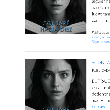
alguien h
hace ya ba
luego tam
con la lu
Publicada en
escritopormar
Dejar un com
«CONTAR
PUBLICAD
EL TRAJE 
escaparate
detienen 
madre, in
entrada