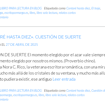
LIBRO PARA LECTURA EN BLOG
Etiquetada como
Contaré hasta diez
,
El traje
,
rga
,
escritopormarga.es
,
libro
,
libro solo lectura
,
relatos cortos
entario
É HASTA DIEZ». CUESTIÓN DE SUERTE
A EL
27 DE ABRIL DE 2025
 DE SUERTE El momento elegido por el azar vale siempr
omento elegido por nosotros mismos. (Proverbio chino).
 Nora C. Rico, la veterana escritora romántica, con una mir
ucho más allá de los cristales de su ventana, y mucho más all
to pudiera existir, ese antiguo
Leer entrada
LIBRO PARA LECTURA EN BLOG
Etiquetada como
Contaré hasta diez
,
Cuestión d
opormarga
,
escritopormarga.es
,
libro
,
libro solo lectura
,
relatos cortos
entario