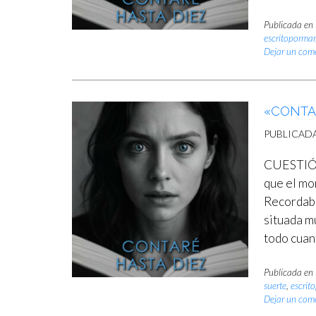
Publicada en
escritoporma
Dejar un com
«CONTAR
PUBLICAD
CUESTIÓN
que el m
Recordaba
situada m
todo cuan
Publicada en
suerte
,
escrit
Dejar un com