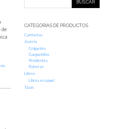
BUSCAR
o
CATEGORÍAS DE PRODUCTOS
e de
Camisetas
nica
Joyería
Colgantes
Gargantillas
Pendientes
asta
Pulseras
Libros
Libros en papel
Tazas