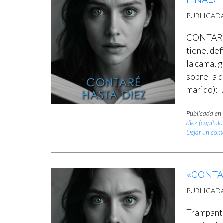
PUBLICAD
CONTARÉ 
tiene, de
la cama, 
sobre la 
marido); 
Publicada en
diez (capítulo
Dejar un com
«CONTA
PUBLICAD
Trampant