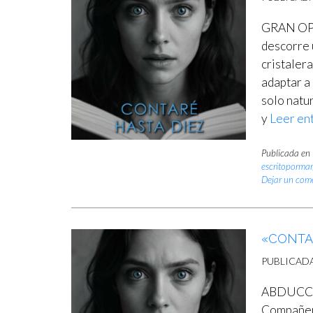
GRAN OPO
descorre 
cristalera
adaptar a 
solo natur
y
Leer en
Publicada en
escritopormar
Dejar un com
«CONTA
PUBLICAD
ABDUCCIÓ
Compañero