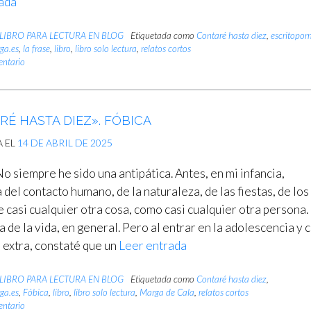
ada
LIBRO PARA LECTURA EN BLOG
Etiquetada como
Contaré hasta diez
,
escritopo
ga.es
,
la frase
,
libro
,
libro solo lectura
,
relatos cortos
entario
É HASTA DIEZ». FÓBICA
A EL
14 DE ABRIL DE 2025
 siempre he sido una antipática. Antes, en mi infancia,
 del contacto humano, de la naturaleza, de las fiestas, de los
e casi cualquier otra cosa, como casi cualquier otra persona.
 de la vida, en general. Pero al entrar en la adolescencia y 
s extra, constaté que un
Leer entrada
LIBRO PARA LECTURA EN BLOG
Etiquetada como
Contaré hasta diez
,
ga.es
,
Fóbica
,
libro
,
libro solo lectura
,
Marga de Cala
,
relatos cortos
entario