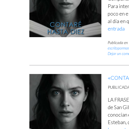
Para inte
poco en e
al día en 
entrada
Publicada en
escritoporma
Dejar un com
«CONTAR
PUBLICAD
LA FRASE 
de San Gi
conocían e
Esteban, q