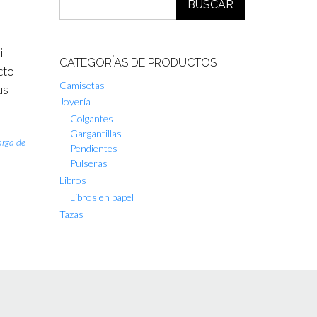
BUSCAR
a
i
CATEGORÍAS DE PRODUCTOS
cto
Camisetas
us
Joyería
Colgantes
Gargantillas
rga de
Pendientes
Pulseras
Libros
Libros en papel
Tazas