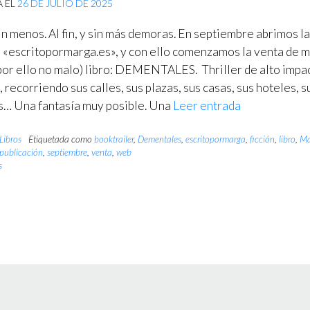
A EL
26 DE JULIO DE 2025
in menos. Al fin, y sin más demoras. En septiembre abrimos l
 «escritopormarga.es», y con ello comenzamos la venta de m
 por ello no malo) libro: DEMENTALES. Thriller de alto impa
, recorriendo sus calles, sus plazas, sus casas, sus hoteles, s
s… Una fantasía muy posible. Una
Leer entrada
Libros
Etiquetada como
booktrailer
,
Dementales
,
escritopormarga
,
ficción
,
libro
,
Ma
publicación
,
septiembre
,
venta
,
web
s