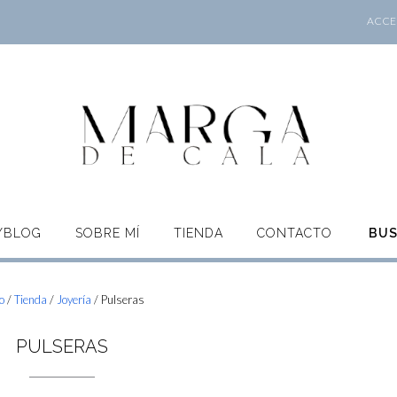
ACCES
O/BLOG
SOBRE MÍ
TIENDA
CONTACTO
BU
io
/
Tienda
/
Joyería
/ Pulseras
PULSERAS