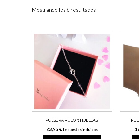
Ordenado
Mostrando los 8 resultados
por
los
últimos
PULSERA ROLO 3 HUELLAS
PUL
23,95
€
1
Impuestos incluidos