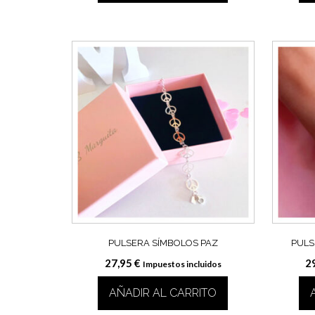
PULSERA SÍMBOLOS PAZ
PULS
27,95
€
2
Impuestos incluidos
AÑADIR AL CARRITO