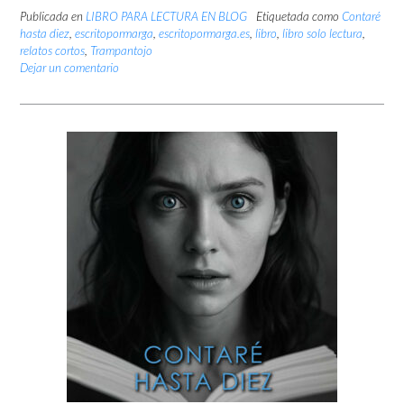
Publicada en
LIBRO PARA LECTURA EN BLOG
Etiquetada como
Contaré
hasta diez
,
escritopormarga
,
escritopormarga.es
,
libro
,
libro solo lectura
,
relatos cortos
,
Trampantojo
Dejar un comentario