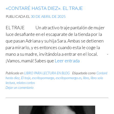
«CONTARÉ HASTA DIEZ». EL TRAJE
PUBLICADA EL
30 DE ABRIL DE 2025
EL TRAJE Un atractivo traje pantalón de mujer
luce desafiante en el escaparate de la tienda por la
que pasan Adriana y su hija Sara. Ambas se detienen
para mirarlo, y es entonces cuando esta le coge la
mano a su madre, invitándola a entrar en el local. -
¡Vamos, mamá! Sabes que
Leer entrada
Publicada en
LIBRO PARA LECTURA EN BLOG
Etiquetada como
Contaré
hasta diez
,
El traje
,
escritopormarga
,
escritopormarga.es
,
libro
,
libro solo
lectura
,
relatos cortos
Dejar un comentario