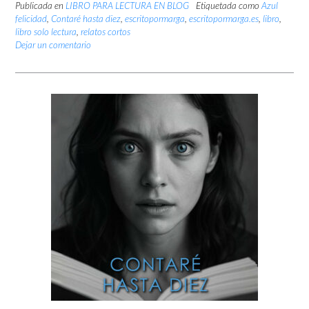
Publicada en
LIBRO PARA LECTURA EN BLOG
Etiquetada como
Azul
felicidad
,
Contaré hasta diez
,
escritopormarga
,
escritopormarga.es
,
libro
,
libro solo lectura
,
relatos cortos
Dejar un comentario