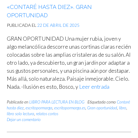
«CONTARÉ HASTA DIEZ». GRAN
OPORTUNIDAD
PUBLICADA EL
22 DE ABRIL DE 2025
GRAN OPORTUNIDAD Una mujer rubia, joven y
algo melancólica descorre unas cortinas claras recién
colocadas sobre las amplias cristaleras de su salón. Al
otro lado, ya descubierto, un gran jardín por adaptar a
sus gustos personales, y una piscina aún por destapar.
Más allá, solo naturaleza. Paisaje inmejorable. Cielo.
Nada. -Ilusión es esto, Bosco, y
Leer entrada
Publicada en
LIBRO PARA LECTURA EN BLOG
Etiquetada como
Contaré
hasta diez
,
escritopormarga
,
escritopormarga.es
,
Gran oportunidad
,
libro
,
libro solo lectura
,
relatos cortos
Dejar un comentario