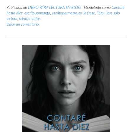
Publicada en
LIBRO PARA LECTURA EN BLOG
Etiquetada como
Contaré
hasta diez
,
escritopormarga
,
escritopormarga.es
,
la frase
,
libro
,
libro solo
lectura
,
relatos cortos
Dejar un comentario