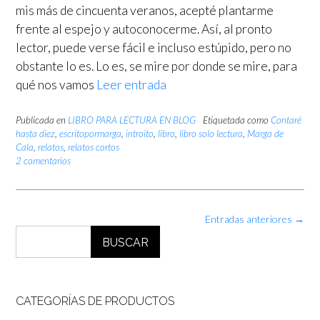
mis más de cincuenta veranos, acepté plantarme
frente al espejo y autoconocerme. Así, al pronto
lector, puede verse fácil e incluso estúpido, pero no
obstante lo es. Lo es, se mire por donde se mire, para
qué nos vamos
Leer entrada
Publicada en
LIBRO PARA LECTURA EN BLOG
Etiquetada como
Contaré
hasta diez
,
escritopormarga
,
introito
,
libro
,
libro solo lectura
,
Marga de
Cala
,
relatos
,
relatos cortos
2 comentarios
Navegación
Entradas anteriores
→
de
BUSCAR
las
entradas
CATEGORÍAS DE PRODUCTOS