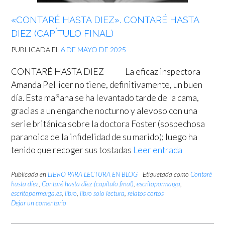
«CONTARÉ HASTA DIEZ». CONTARÉ HASTA
DIEZ (CAPÍTULO FINAL)
PUBLICADA EL
6 DE MAYO DE 2025
CONTARÉ HASTA DIEZ La eficaz inspectora
Amanda Pellicer no tiene, definitivamente, un buen
día. Esta mañana se ha levantado tarde de la cama,
gracias a un enganche nocturno y alevoso con una
serie británica sobre la doctora Foster (sospechosa
paranoica de la infidelidad de su marido); luego ha
tenido que recoger sus tostadas
Leer entrada
Publicada en
LIBRO PARA LECTURA EN BLOG
Etiquetada como
Contaré
hasta diez
,
Contaré hasta diez (capítulo final)
,
escritopormarga
,
escritopormarga.es
,
libro
,
libro solo lectura
,
relatos cortos
Dejar un comentario