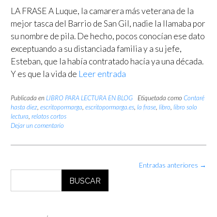
LA FRASE A Luque, la camarera más veterana de la
mejor tasca del Barrio de San Gil, nadie la llamaba por
su nombre de pila. De hecho, pocos conocían ese dato
exceptuando a su distanciada familia y a su jefe,
Esteban, que la había contratado hacía ya una década.
Y es que la vida de
Leer entrada
Publicada en
LIBRO PARA LECTURA EN BLOG
Etiquetada como
Contaré
hasta diez
,
escritopormarga
,
escritopormarga.es
,
la frase
,
libro
,
libro solo
lectura
,
relatos cortos
Dejar un comentario
Navegación
Entradas anteriores
→
de
BUSCAR
las
entradas