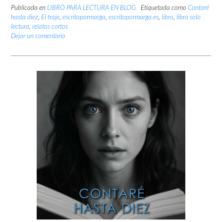
Publicada en
LIBRO PARA LECTURA EN BLOG
Etiquetada como
Contaré
hasta diez
,
El traje
,
escritopormarga
,
escritopormarga.es
,
libro
,
libro solo
lectura
,
relatos cortos
Dejar un comentario