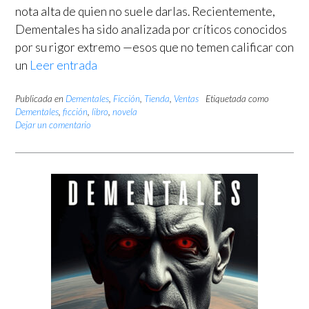
nota alta de quien no suele darlas. Recientemente,
Dementales ha sido analizada por críticos conocidos
por su rigor extremo —esos que no temen calificar con
un
Leer entrada
Publicada en
Dementales
,
Ficción
,
Tienda
,
Ventas
Etiquetada como
Dementales
,
ficción
,
libro
,
novela
Dejar un comentario