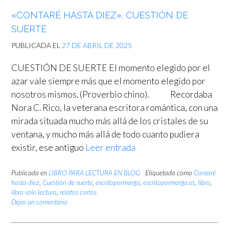
«CONTARÉ HASTA DIEZ». CUESTIÓN DE
SUERTE
PUBLICADA EL
27 DE ABRIL DE 2025
CUESTIÓN DE SUERTE El momento elegido por el
azar vale siempre más que el momento elegido por
nosotros mismos. (Proverbio chino). Recordaba
Nora C. Rico, la veterana escritora romántica, con una
mirada situada mucho más allá de los cristales de su
ventana, y mucho más allá de todo cuanto pudiera
existir, ese antiguo
Leer entrada
Publicada en
LIBRO PARA LECTURA EN BLOG
Etiquetada como
Contaré
hasta diez
,
Cuestión de suerte
,
escritopormarga
,
escritopormarga.es
,
libro
,
libro solo lectura
,
relatos cortos
Dejar un comentario