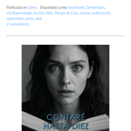
Publicada en
Libros
Etiquetada como
booktrailer
,
Dementales
,
escritopormarga
,
ficción
,
libro
,
Marga de Cala
,
novela
,
publicación
,
septiembre
,
venta
,
web
2 comentarios