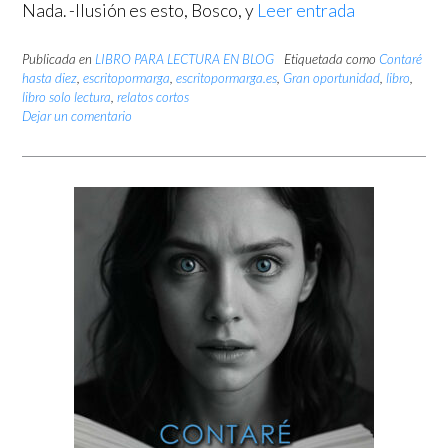
Nada. -Ilusión es esto, Bosco, y
Leer entrada
Publicada en
LIBRO PARA LECTURA EN BLOG
Etiquetada como
Contaré
hasta diez
,
escritopormarga
,
escritopormarga.es
,
Gran oportunidad
,
libro
,
libro solo lectura
,
relatos cortos
Dejar un comentario