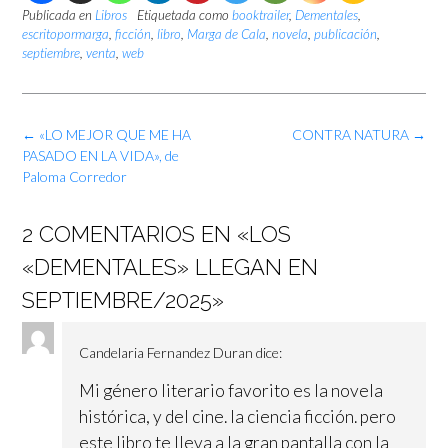
Publicada en
Libros
Etiquetada como
booktrailer
,
Dementales
,
escritopormarga
,
ficción
,
libro
,
Marga de Cala
,
novela
,
publicación
,
septiembre
,
venta
,
web
Navegación
←
«LO MEJOR QUE ME HA
CONTRA NATURA
→
de
PASADO EN LA VIDA», de
las
Paloma Corredor
entradas
2 COMENTARIOS EN «
LOS
«DEMENTALES» LLEGAN EN
SEPTIEMBRE/2025
»
Candelaria Fernandez Duran
dice:
Mi género literario favorito es la novela
histórica, y del cine. la ciencia ficción. pero
este libro te lleva a la gran pantalla con la