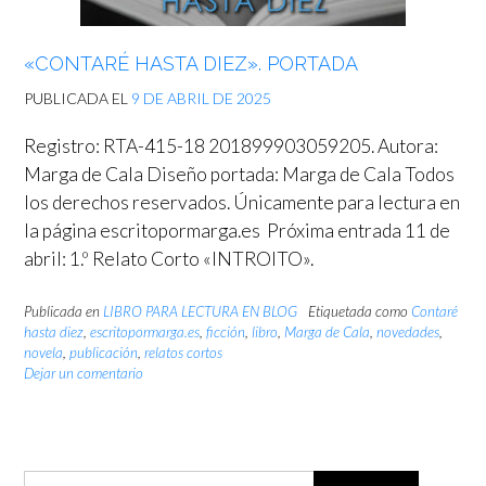
«CONTARÉ HASTA DIEZ». PORTADA
PUBLICADA EL
9 DE ABRIL DE 2025
Registro: RTA-415-18 201899903059205. Autora:
Marga de Cala Diseño portada: Marga de Cala Todos
los derechos reservados. Únicamente para lectura en
la página escritopormarga.es Próxima entrada 11 de
abril: 1.º Relato Corto «INTROITO».
Publicada en
LIBRO PARA LECTURA EN BLOG
Etiquetada como
Contaré
hasta diez
,
escritopormarga.es
,
ficción
,
libro
,
Marga de Cala
,
novedades
,
novela
,
publicación
,
relatos cortos
Dejar un comentario