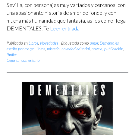
Sevilla, con personajes muy variados y cercanos, con
una apasionante historia de amor de fondo, y con
mucha más humanidad que fantasía, así es como llega
DEMENTALES. Te
Leer entrada
Publicada en
Libros
,
Novedades
Etiquetada como
amor
,
Dementales
,
escrito por marga
,
libros
,
misterio
,
novedad editorial
,
novela
,
publicación
,
thriller
Dejar un comentario