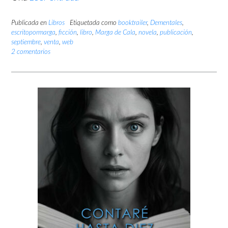
Publicada en
Libros
Etiquetada como
booktrailer
,
Dementales
,
escritopormarga
,
ficción
,
libro
,
Marga de Cala
,
novela
,
publicación
,
septiembre
,
venta
,
web
2 comentarios