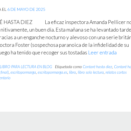
A EL
6 DE MAYO DE 2025
HASTA DIEZ La eficaz inspectora Amanda Pellicer n
finitivamente, un buen día. Esta mañana se ha levantado tard
gracias a un enganche nocturno y alevoso con una serie britá
doctora Foster (sospechosa paranoica de la infidelidad de su
luego ha tenido que recoger sus tostadas
Leer entrada
LIBRO PARA LECTURA EN BLOG
Etiquetada como
Contaré hasta diez
,
Contaré h
 final)
,
escritopormarga
,
escritopormarga.es
,
libro
,
libro solo lectura
,
relatos cortos
entario