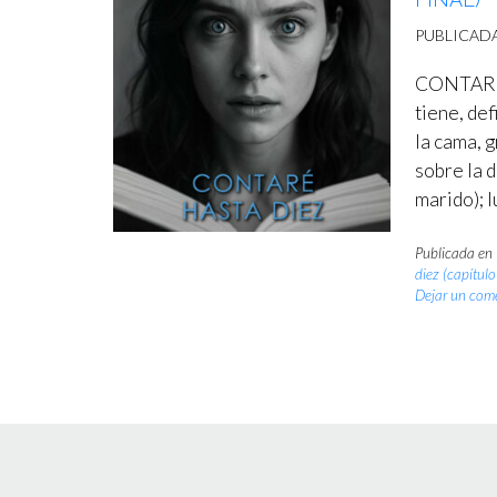
PUBLICAD
CONTARÉ 
tiene, de
la cama, 
sobre la 
marido); 
Publicada en
diez (capítulo
Dejar un com