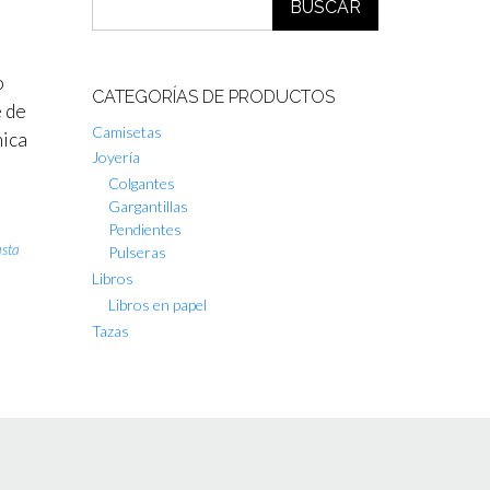
BUSCAR
o
CATEGORÍAS DE PRODUCTOS
e de
Camisetas
nica
Joyería
Colgantes
Gargantillas
Pendientes
asta
Pulseras
Libros
Libros en papel
Tazas