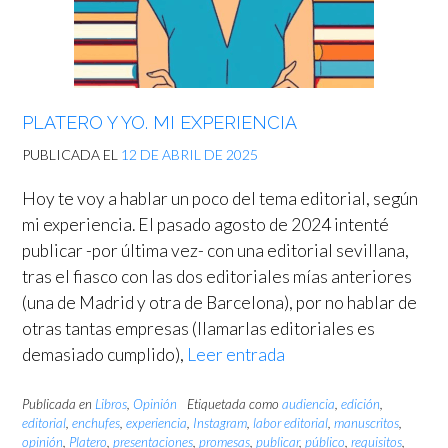
PLATERO Y YO. MI EXPERIENCIA
PUBLICADA EL
12 DE ABRIL DE 2025
Hoy te voy a hablar un poco del tema editorial, según
mi experiencia. El pasado agosto de 2024 intenté
publicar -por última vez- con una editorial sevillana,
tras el fiasco con las dos editoriales mías anteriores
(una de Madrid y otra de Barcelona), por no hablar de
otras tantas empresas (llamarlas editoriales es
demasiado cumplido),
Leer entrada
Publicada en
Libros
,
Opinión
Etiquetada como
audiencia
,
edición
,
editorial
,
enchufes
,
experiencia
,
Instagram
,
labor editorial
,
manuscritos
,
opinión
,
Platero
,
presentaciones
,
promesas
,
publicar
,
público
,
requisitos
,