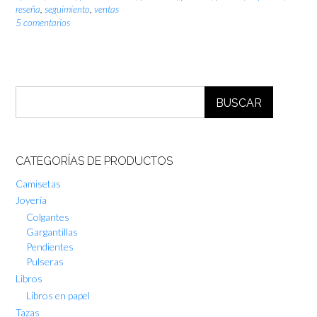
reseña
,
seguimiento
,
ventas
5 comentarios
BUSCAR
CATEGORÍAS DE PRODUCTOS
Camisetas
Joyería
Colgantes
Gargantillas
Pendientes
Pulseras
Libros
Libros en papel
Tazas