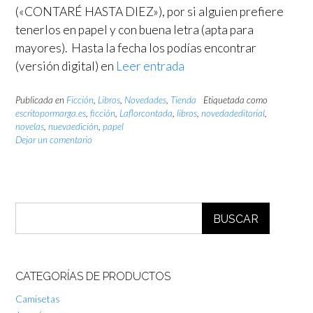
(«CONTARÉ HASTA DIEZ»), por si alguien prefiere
tenerlos en papel y con buena letra (apta para
mayores). Hasta la fecha los podías encontrar
(versión digital) en
Leer entrada
Publicada en
Ficción
,
Libros
,
Novedades
,
Tienda
Etiquetada como
escritopormarga.es
,
ficción
,
Laflorcontada
,
libros
,
novedadeditorial
,
novelas
,
nuevaedición
,
papel
Dejar un comentario
BUSCAR
CATEGORÍAS DE PRODUCTOS
Camisetas