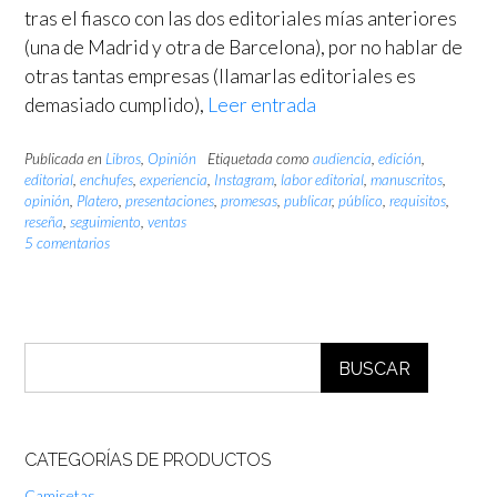
tras el fiasco con las dos editoriales mías anteriores
(una de Madrid y otra de Barcelona), por no hablar de
otras tantas empresas (llamarlas editoriales es
demasiado cumplido),
Leer entrada
Publicada en
Libros
,
Opinión
Etiquetada como
audiencia
,
edición
,
editorial
,
enchufes
,
experiencia
,
Instagram
,
labor editorial
,
manuscritos
,
opinión
,
Platero
,
presentaciones
,
promesas
,
publicar
,
público
,
requisitos
,
reseña
,
seguimiento
,
ventas
5 comentarios
BUSCAR
CATEGORÍAS DE PRODUCTOS
Camisetas