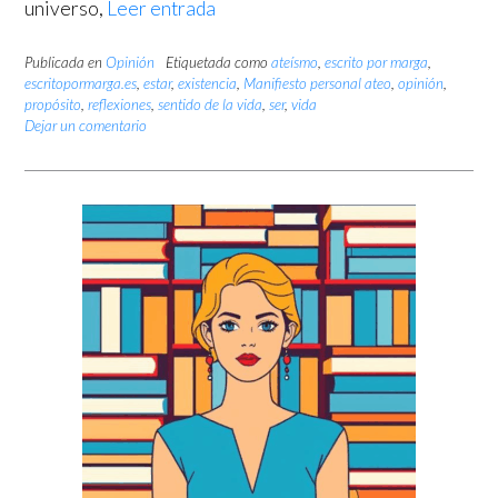
universo,
Leer entrada
Publicada en
Opinión
Etiquetada como
ateísmo
,
escrito por marga
,
escritopormarga.es
,
estar
,
existencia
,
Manifiesto personal ateo
,
opinión
,
propósito
,
reflexiones
,
sentido de la vida
,
ser
,
vida
Dejar un comentario