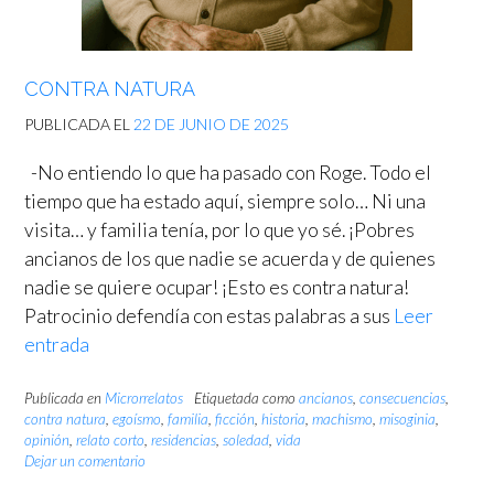
CONTRA NATURA
PUBLICADA EL
22 DE JUNIO DE 2025
-No entiendo lo que ha pasado con Roge. Todo el
tiempo que ha estado aquí, siempre solo… Ni una
visita… y familia tenía, por lo que yo sé. ¡Pobres
ancianos de los que nadie se acuerda y de quienes
nadie se quiere ocupar! ¡Esto es contra natura!
Patrocinio defendía con estas palabras a sus
Leer
entrada
Publicada en
Microrrelatos
Etiquetada como
ancianos
,
consecuencias
,
contra natura
,
egoísmo
,
familia
,
ficción
,
historia
,
machismo
,
misoginia
,
opinión
,
relato corto
,
residencias
,
soledad
,
vida
Dejar un comentario