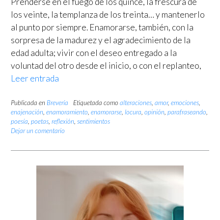
Prenderse en el fuego de los quince, la frescura de
los veinte, la templanza de los treinta… y mantenerlo
al punto por siempre. Enamorarse, también, con la
sorpresa de la madurez y el agradecimiento de la
edad adulta; vivir con el deseo entregado a la
voluntad del otro desde el inicio, o con el replanteo,
Leer entrada
Publicada en
Brevería
Etiquetada como
alteraciones
,
amor
,
emociones
,
enajenación
,
enamoramiento
,
enamorarse
,
locura
,
opinión
,
parafraseando
,
poesía
,
poetas
,
reflexión
,
sentimientos
Dejar un comentario