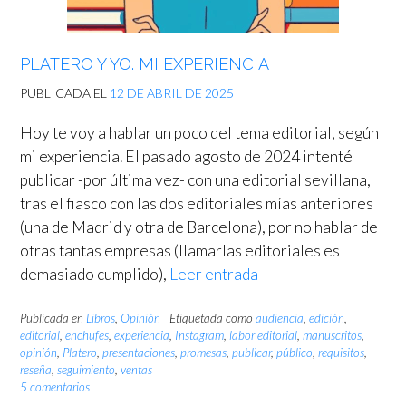
PLATERO Y YO. MI EXPERIENCIA
PUBLICADA EL
12 DE ABRIL DE 2025
Hoy te voy a hablar un poco del tema editorial, según
mi experiencia. El pasado agosto de 2024 intenté
publicar -por última vez- con una editorial sevillana,
tras el fiasco con las dos editoriales mías anteriores
(una de Madrid y otra de Barcelona), por no hablar de
otras tantas empresas (llamarlas editoriales es
demasiado cumplido),
Leer entrada
Publicada en
Libros
,
Opinión
Etiquetada como
audiencia
,
edición
,
editorial
,
enchufes
,
experiencia
,
Instagram
,
labor editorial
,
manuscritos
,
opinión
,
Platero
,
presentaciones
,
promesas
,
publicar
,
público
,
requisitos
,
reseña
,
seguimiento
,
ventas
5 comentarios