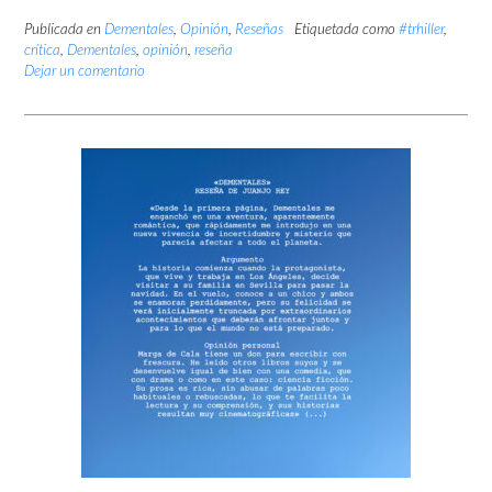
Publicada en
Dementales
,
Opinión
,
Reseñas
Etiquetada como
#trhiller
,
crítica
,
Dementales
,
opinión
,
reseña
Dejar un comentario