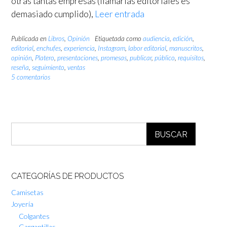
otras tantas empresas (llamarlas editoriales es
demasiado cumplido),
Leer entrada
Publicada en
Libros
,
Opinión
Etiquetada como
audiencia
,
edición
,
editorial
,
enchufes
,
experiencia
,
Instagram
,
labor editorial
,
manuscritos
,
opinión
,
Platero
,
presentaciones
,
promesas
,
publicar
,
público
,
requisitos
,
reseña
,
seguimiento
,
ventas
5 comentarios
BUSCAR
CATEGORÍAS DE PRODUCTOS
Camisetas
Joyería
Colgantes
Gargantillas