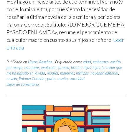
Hoy hago un inciso antes de que termine el verano (y
con ello mi vuelta), porque siento la necesidad de
reseñar la última novela de la escritora y periodista
Paloma Corredor. Su título: «LO MEJOR QUE ME HA
PASADO EN LA VIDA», resume el pensamiento de
cualquier madre en cuanto a sus hijos se refiere,
Leer
entrada
Publicada en
Libros
,
Reseñas
Etiquetada como
edad
,
embarazo
,
escrito
por marga
,
escritoras
,
evolución
,
familia
,
ficción
,
hijas
,
hijos
,
Lo mejor que
me ha pasado en la vida
,
madres
,
maternar
,
mellizas
,
novedad editorial
,
novela
,
Paloma Corredor
,
parto
,
reseña
,
sororidad
Dejar un comentario