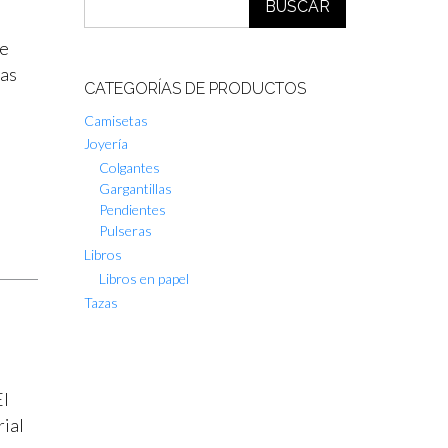
BUSCAR
de
tas
CATEGORÍAS DE PRODUCTOS
Camisetas
Joyería
Colgantes
Gargantillas
Pendientes
Pulseras
Libros
Libros en papel
Tazas
El
rial