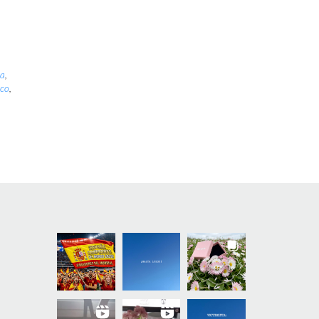
e
ia
,
ico
,