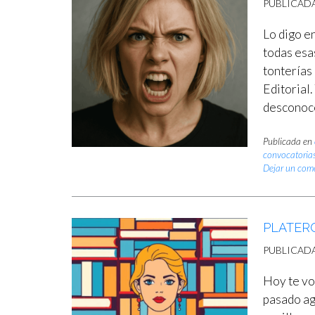
PUBLICAD
Lo digo en
todas esa
tonterías
Editorial.
desconoc
Publicada en
convocatoria
Dejar un com
PLATERO
PUBLICAD
Hoy te voy
pasado ag