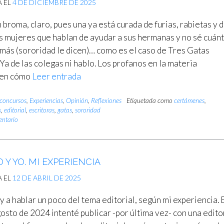
A EL
4 DE DICIEMBRE DE 2025
 broma, claro, pues una ya está curada de furias, rabietas y 
s mujeres que hablan de ayudar a sus hermanas y no sé cuán
 más (sororidad le dicen)… como es el caso de Tres Gatas
 Ya de las colegas ni hablo. Los profanos en la materia
en cómo
Leer entrada
concursos
,
Experiencias
,
Opinión
,
Reflexiones
Etiquetada como
certámenes
,
s
,
editorial
,
escritoras
,
gatas
,
sororidad
entario
 Y YO. MI EXPERIENCIA
A EL
12 DE ABRIL DE 2025
 a hablar un poco del tema editorial, según mi experiencia. 
osto de 2024 intenté publicar -por última vez- con una edito