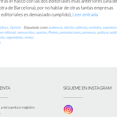
 tras el fiasco con las dos editoriales mías anteriores (una d
otra de Barcelona), por no hablar de otras tantas empresas
s editoriales es demasiado cumplido),
Leer entrada
Libros
,
Opinión
Etiquetada como
audiencia
,
edición
,
editorial
,
enchufes
,
experienc
bor editorial
,
manuscritos
,
opinión
,
Platero
,
presentaciones
,
promesas
,
publicar
,
públ
seña
,
seguimiento
,
ventas
s
UENTA
SÍGUEME EN INSTAGRAM
a mi cuenta o registro
o