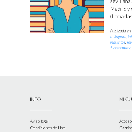
sevillana,
Madrid y 
(llamarla
Publicada en
Instagram
,
la
requisitos
,
re
5 comentario
INFO
MI C
Aviso legal
Acceso 
Condiciones de Uso
Carrit