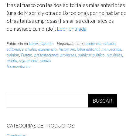
tras el fiasco con las dos editoriales mías anteriores
(una de Madrid y otra de Barcelona), por no hablar de
otras tantas empresas (llamarlas editoriales es
demasiado cumplido),
Leer entrada
Publicada en
Libros
,
Opinión
Etiquetada como
audiencia
,
edición
,
editorial
,
enchufes
,
experiencia
,
Instagram
,
labor editorial
,
manuscritos
,
opinión
,
Platero
,
presentaciones
,
promesas
,
publicar
,
público
,
requisitos
,
reseña
,
seguimiento
,
ventas
5 comentarios
BUSCAR
CATEGORÍAS DE PRODUCTOS
Camisetas