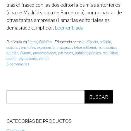
tras el fiasco con las dos editoriales mías anteriores
(una de Madrid y otra de Barcelona), por no hablar de
otras tantas empresas (llamarlas editoriales es
demasiado cumplido),
Leer entrada
Publicada en
Libros
,
Opinión
Etiquetada como
audiencia
,
edición
,
editorial
,
enchufes
,
experiencia
,
Instagram
,
labor editorial
,
manuscritos
,
opinión
,
Platero
,
presentaciones
,
promesas
,
publicar
,
público
,
requisitos
,
reseña
,
seguimiento
,
ventas
5 comentarios
BUSCAR
CATEGORÍAS DE PRODUCTOS
Camisetas