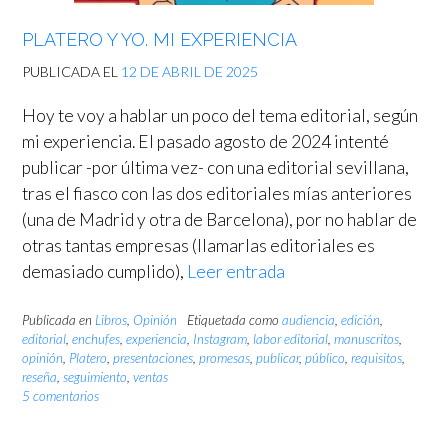
PLATERO Y YO. MI EXPERIENCIA
PUBLICADA EL
12 DE ABRIL DE 2025
Hoy te voy a hablar un poco del tema editorial, según
mi experiencia. El pasado agosto de 2024 intenté
publicar -por última vez- con una editorial sevillana,
tras el fiasco con las dos editoriales mías anteriores
(una de Madrid y otra de Barcelona), por no hablar de
otras tantas empresas (llamarlas editoriales es
demasiado cumplido),
Leer entrada
Publicada en
Libros
,
Opinión
Etiquetada como
audiencia
,
edición
,
editorial
,
enchufes
,
experiencia
,
Instagram
,
labor editorial
,
manuscritos
,
opinión
,
Platero
,
presentaciones
,
promesas
,
publicar
,
público
,
requisitos
,
reseña
,
seguimiento
,
ventas
5 comentarios