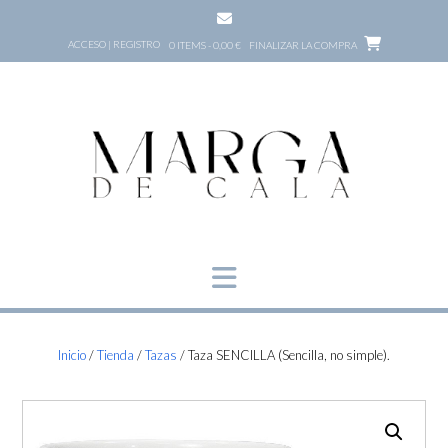
Saltar
al
ACCESO | REGISTRO
0 ITEMS - 0,00 €
FINALIZAR LA COMPRA
contenido
Inicio
/
Tienda
/
Tazas
/ Taza SENCILLA (Sencilla, no simple).