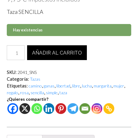
Taza SENCILLA
Hay existencias
Taza
AÑADIR AL CARRITO
SENCILLA
(Sencilla,
no
SKU:
2041_SNS
simple).
Categoría:
Tazas
cantidad
Etiquetas:
,
,
,
,
,
,
,
camino
ganas
libertad
libre
lucha
margarita
mujer
,
,
,
,
regalo
rosa
sencilla
simple
taza
¿Quieres compartir?