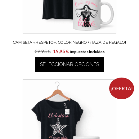
en
la
página
de
producto
CAMISETA «RESPETO». COLOR NEGRO + ¡TAZA DE REGALO!
El
El
29,95
€
19,95
€
Impuestos incluidos
precio
precio
SELECCIONAR OPCIONES
original
actual
era:
es:
Este
29,95 €.
19,95 €.
producto
tiene
¡OFERTA!
múltiples
variantes.
Las
opciones
se
pueden
elegir