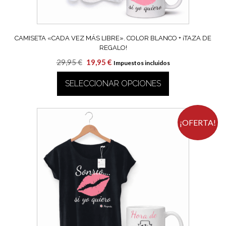
de
producto
CAMISETA «CADA VEZ MÁS LIBRE». COLOR BLANCO + ¡TAZA DE
REGALO!
El
El
29,95
€
19,95
€
Impuestos incluidos
precio
precio
SELECCIONAR OPCIONES
original
actual
era:
es:
Este
29,95 €.
19,95 €.
producto
tiene
¡OFERTA!
múltiples
variantes.
Las
opciones
se
pueden
elegir
en
la