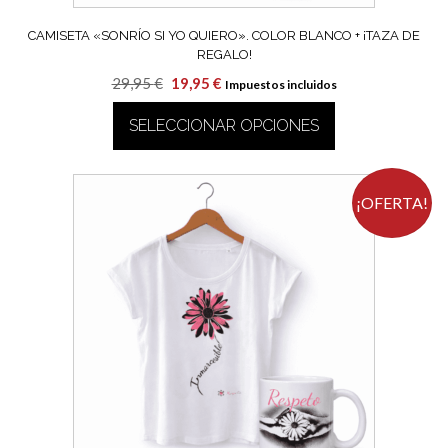
CAMISETA «SONRÍO SI YO QUIERO». COLOR BLANCO + ¡TAZA DE
REGALO!
El
El
29,95
€
19,95
€
Impuestos incluidos
precio
precio
SELECCIONAR OPCIONES
original
actual
era:
es:
Este
29,95 €.
19,95 €.
producto
tiene
¡OFERTA!
múltiples
variantes.
Las
opciones
se
pueden
elegir
en
la
página
de