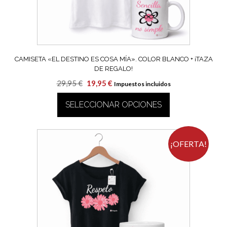
la
página
de
producto
CAMISETA «EL DESTINO ES COSA MÍA». COLOR BLANCO + ¡TAZA
DE REGALO!
El
El
29,95
€
19,95
€
Impuestos incluidos
precio
precio
SELECCIONAR OPCIONES
original
actual
era:
es:
Este
29,95 €.
19,95 €.
producto
tiene
¡OFERTA!
múltiples
variantes.
Las
opciones
se
pueden
elegir