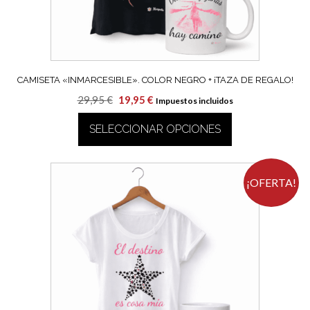
la
página
de
producto
CAMISETA «INMARCESIBLE». COLOR NEGRO + ¡TAZA DE REGALO!
El
El
29,95
€
19,95
€
Impuestos incluidos
precio
precio
SELECCIONAR OPCIONES
original
actual
era:
es:
Este
29,95 €.
19,95 €.
producto
tiene
¡OFERTA!
múltiples
variantes.
Las
opciones
se
pueden
elegir
en