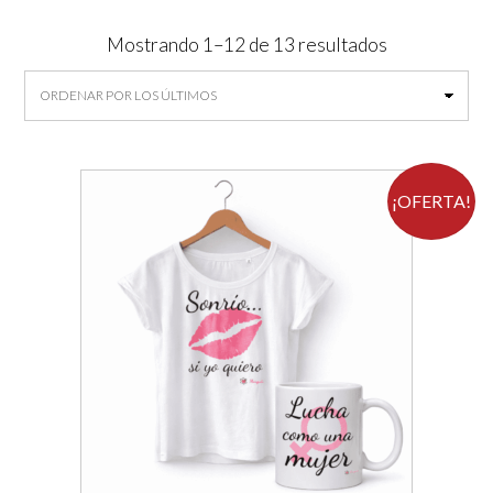
Ordenado
Mostrando 1–12 de 13 resultados
por
los
últimos
¡OFERTA!