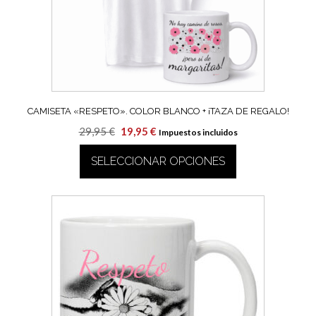
elegir
en
la
página
de
producto
CAMISETA «RESPETO». COLOR BLANCO + ¡TAZA DE REGALO!
El
El
29,95
€
19,95
€
Impuestos incluidos
precio
precio
SELECCIONAR OPCIONES
original
actual
era:
es:
Este
29,95 €.
19,95 €.
producto
tiene
múltiples
variantes.
Las
opciones
se
pueden