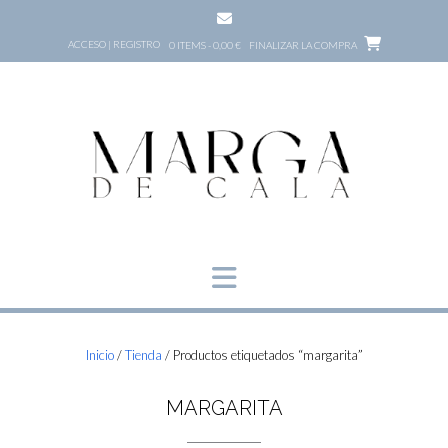
Saltar
al
ACCESO | REGISTRO
0 ITEMS - 0,00 €
FINALIZAR LA COMPRA
contenido
Inicio
/
Tienda
/ Productos etiquetados “margarita”
MARGARITA