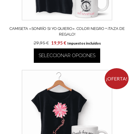
página
de
producto
CAMISETA «SONRÍO SI YO QUIERO». COLOR NEGRO + ¡TAZA DE
REGALO!
El
El
29,95
€
19,95
€
Impuestos incluidos
precio
precio
SELECCIONAR OPCIONES
original
actual
era:
es:
Este
29,95 €.
19,95 €.
producto
tiene
¡OFERTA!
múltiples
variantes.
Las
opciones
se
pueden
elegir
en