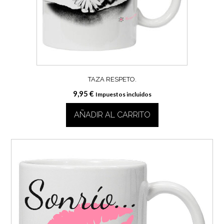
elegir
en
la
página
de
producto
TAZA RESPETO.
9,95
€
Impuestos incluidos
AÑADIR AL CARRITO