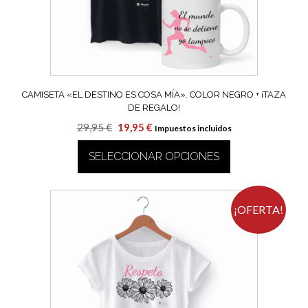
en
la
página
de
producto
CAMISETA «EL DESTINO ES COSA MÍA». COLOR NEGRO + ¡TAZA
DE REGALO!
El
El
29,95
€
19,95
€
Impuestos incluidos
precio
precio
SELECCIONAR OPCIONES
original
actual
era:
es:
Este
29,95 €.
19,95 €.
producto
tiene
¡OFERTA!
múltiples
variantes.
Las
opciones
se
pueden