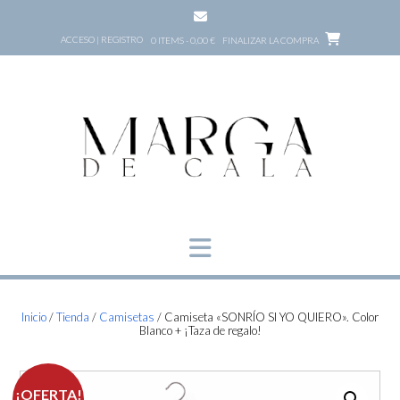
Saltar
al
ACCESO | REGISTRO
0 ITEMS - 0,00 €
FINALIZAR LA COMPRA
contenido
Inicio
/
Tienda
/
Camisetas
/ Camiseta «SONRÍO SI YO QUIERO». Color
Blanco + ¡Taza de regalo!
¡OFERTA!