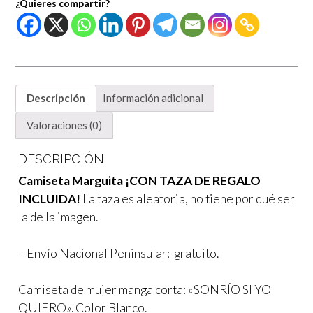
¿Quieres compartir?
¡Taza
de
regalo!
cantidad
Descripción
Información adicional
Valoraciones (0)
DESCRIPCIÓN
Camiseta Marguita ¡CON TAZA DE REGALO
INCLUIDA!
La taza es aleatoria, no tiene por qué ser
la de la imagen.
– Envío Nacional Peninsular: gratuito.
Camiseta de mujer manga corta: «SONRÍO SI YO
QUIERO». Color Blanco.