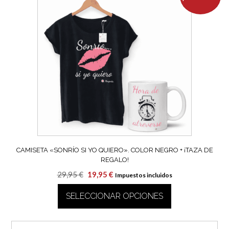
CAMISETA «SONRÍO SI YO QUIERO». COLOR NEGRO + ¡TAZA DE
REGALO!
El
El
29,95
€
19,95
€
Impuestos incluidos
precio
precio
SELECCIONAR OPCIONES
original
actual
era:
es:
Este
29,95 €.
19,95 €.
producto