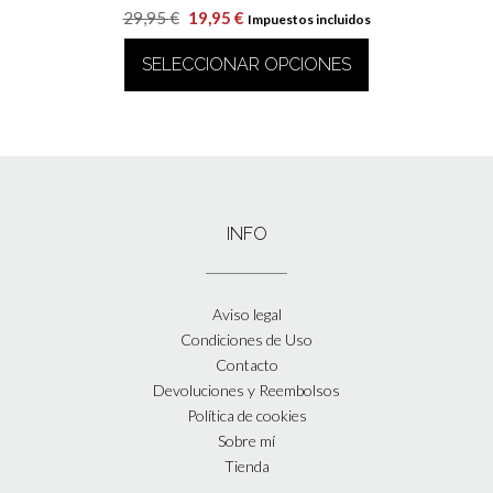
El
El
29,95
€
19,95
€
Impuestos incluidos
precio
precio
SELECCIONAR OPCIONES
original
actual
era:
es:
Este
29,95 €.
19,95 €.
producto
tiene
múltiples
variantes.
Las
INFO
opciones
se
pueden
elegir
Aviso legal
en
Condiciones de Uso
la
Contacto
página
Devoluciones y Reembolsos
de
Política de cookies
producto
Sobre mí
Tienda