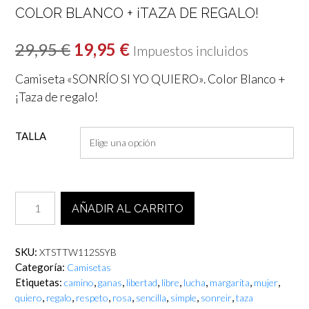
COLOR BLANCO + ¡TAZA DE REGALO!
El
El
29,95
€
19,95
€
Impuestos incluidos
precio
precio
Camiseta «SONRÍO SI YO QUIERO». Color Blanco +
original
actual
¡Taza de regalo!
era:
es:
TALLA
29,95 €.
19,95 €.
Camiseta
AÑADIR AL CARRITO
"SONRÍO
SI
YO
SKU:
XTSTTW112SSYB
QUIERO".
Categoría:
Camisetas
Color
Etiquetas:
,
,
,
,
,
,
,
camino
ganas
libertad
libre
lucha
margarita
mujer
Blanco
,
,
,
,
,
,
,
quiero
regalo
respeto
rosa
sencilla
simple
sonreir
taza
+