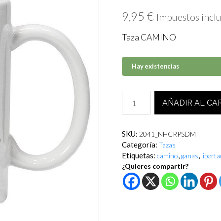
9,95
€
Impuestos incl
Taza CAMINO
Hay existencias
Taza
AÑADIR AL CA
CAMINO
(No
hay
SKU:
2041_NHCRPSDM
camino
Categoría:
Tazas
de
Etiquetas:
,
,
camino
ganas
liberta
rosas,
¿Quieres compartir?
pero
sí
de
margaritas).
cantidad