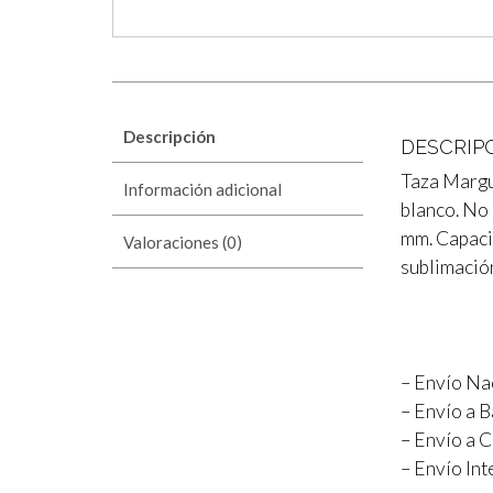
Descripción
DESCRIP
Taza Margui
Información adicional
blanco. No 
mm. Capaci
Valoraciones (0)
sublimación
– Envío Nac
– Envío a B
– Envío a C
– Envío Int