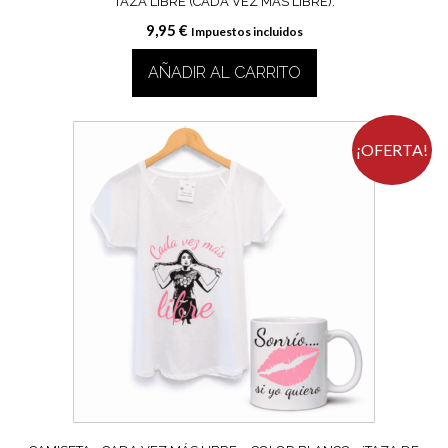
TAZA LIBRE (CADA VEZ MÁS LIBRE).
9,95
€
Impuestos incluidos
AÑADIR AL CARRITO
¡OFERTA!