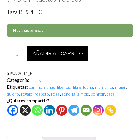
Taza RESPETO.
Hay existencias
Taza
AÑADIR AL CARRITO
RESPETO.
cantidad
SKU:
2041_R
Categoría:
Tazas
Etiquetas:
,
,
,
,
,
,
,
camino
ganas
libertad
libre
lucha
margarita
mujer
,
,
,
,
,
,
,
quiero
regalo
respeto
rosa
sencilla
simple
sonreir
taza
¿Quieres compartir?