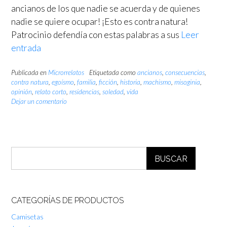
ancianos de los que nadie se acuerda y de quienes
nadie se quiere ocupar! ¡Esto es contra natura!
Patrocinio defendía con estas palabras a sus
Leer
entrada
Publicada en
Microrrelatos
Etiquetada como
ancianos
,
consecuencias
,
contra natura
,
egoísmo
,
familia
,
ficción
,
historia
,
machismo
,
misoginia
,
opinión
,
relato corto
,
residencias
,
soledad
,
vida
Dejar un comentario
BUSCAR
CATEGORÍAS DE PRODUCTOS
Camisetas