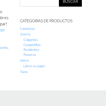
BUSCAR
do
obres
CATEGORÍAS DE PRODUCTOS
par!
Camisetas
eer
Joyería
Colgantes
Gargantillas
familia
,
Pendientes
Pulseras
Libros
Libros en papel
Tazas