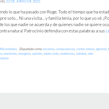
A EL
22 DE JUNIO DE 2025
ndo lo que ha pasado con Roge. Todo el tiempo que ha esta
pre solo… Ni una visita… y familia tenía, por lo que yo sé. ¡P
de los que nadie se acuerda y de quienes nadie se quiere ocu
contra natura! Patrocinio defendía con estas palabras a sus
L
Microrrelatos
Etiquetada como
ancianos
,
consecuencias
,
contra natura
,
egoísmo
,
ia
,
machismo
,
misoginia
,
opinión
,
relato corto
,
residencias
,
soledad
,
vida
entario