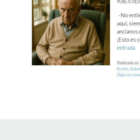
PUBLICAD
-No entie
aquí, siem
ancianos 
¡Esto es 
entrada
Publicada en
ficción
,
histor
Dejar un com