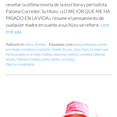
reseñar la última novela de la escritora y periodista
Paloma Corredor. Su título: «LO MEJOR QUE ME HA
PASADO EN LA VIDA», resume el pensamiento de
cualquier madre en cuanto a sus hijos se refiere,
Leer
entrada
Publicada en
Libros
,
Reseñas
Etiquetada como
edad
,
embarazo
,
escrito
por marga
,
escritoras
,
evolución
,
familia
,
ficción
,
hijas
,
hijos
,
Lo mejor que
me ha pasado en la vida
,
madres
,
maternar
,
mellizas
,
novedad editorial
,
novela
,
Paloma Corredor
,
parto
,
reseña
,
sororidad
Dejar un comentario