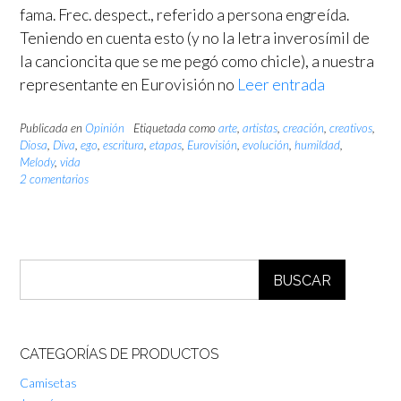
fama. Frec. despect., referido a persona engreída.
Teniendo en cuenta esto (y no la letra inverosímil de
la cancioncita que se me pegó como chicle), a nuestra
representante en Eurovisión no
Leer entrada
Publicada en
Opinión
Etiquetada como
arte
,
artistas
,
creación
,
creativos
,
Diosa
,
Diva
,
ego
,
escritura
,
etapas
,
Eurovisión
,
evolución
,
humildad
,
Melody
,
vida
2 comentarios
BUSCAR
CATEGORÍAS DE PRODUCTOS
Camisetas