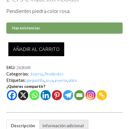
Pendientes piedra color rosa.
Hay existencias
Pendientes
AÑADIR AL CARRITO
piedra
color
rosa
SKU:
26304R
cantidad
Categorías:
,
Joyería
Pendientes
Etiquetas:
,
,
,
gargantilla
joya
joyería
plata
¿Quieres compartir?
Descripción
Información adicional