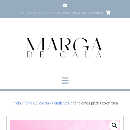
Saltar
al
ACCESO | REGISTRO
0 ITEMS - 0,00 €
FINALIZAR LA COMPRA
contenido
Inicio
/
Tienda
/
Joyería
/
Pendientes
/ Pendientes piedra color rosa