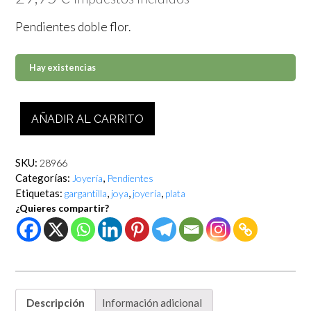
Pendientes doble flor.
Hay existencias
Pendientes
AÑADIR AL CARRITO
doble
flor
cantidad
SKU:
28966
Categorías:
,
Joyería
Pendientes
Etiquetas:
,
,
,
gargantilla
joya
joyería
plata
¿Quieres compartir?
Descripción
Información adicional