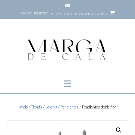
Saltar
al
ACCESO | REGISTRO
0 ITEMS - 0,00 €
FINALIZAR LA COMPRA
contenido
Inicio
/
Tienda
/
Joyería
/
Pendientes
/ Pendientes doble flor