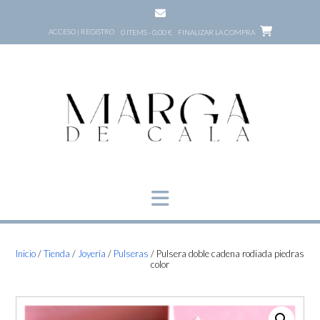
Saltar
al
ACCESO | REGISTRO
0 ITEMS - 0,00 €
FINALIZAR LA COMPRA
contenido
Inicio
/
Tienda
/
Joyería
/
Pulseras
/ Pulsera doble cadena rodiada piedras
color