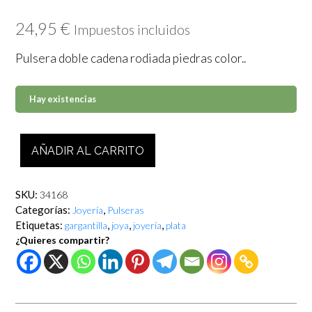
24,95
€
Impuestos incluidos
Pulsera doble cadena rodiada piedras color..
Hay existencias
Pulsera
AÑADIR AL CARRITO
doble
cadena
rodiada
SKU:
34168
piedras
Categorías:
,
Joyería
Pulseras
color
Etiquetas:
,
,
,
gargantilla
joya
joyería
plata
cantidad
¿Quieres compartir?