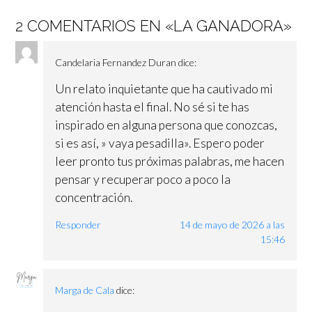
las
2 COMENTARIOS EN «
LA GANADORA
»
entradas
Candelaria Fernandez Duran
dice:
Un relato inquietante que ha cautivado mi
atención hasta el final. No sé si te has
inspirado en alguna persona que conozcas,
si es así, » vaya pesadilla». Espero poder
leer pronto tus próximas palabras, me hacen
pensar y recuperar poco a poco la
concentración.
Responder
14 de mayo de 2026 a las
15:46
Marga de Cala
dice: