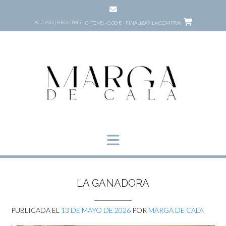
Saltar
al
ACCESO | REGISTRO
0 ITEMS - 0,00 €
FINALIZAR LA COMPRA
contenido
LA GANADORA
PUBLICADA EL
13 DE MAYO DE 2026
POR
MARGA DE CALA