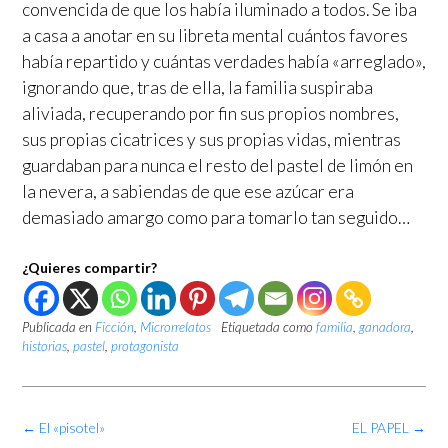
convencida de que los había iluminado a todos. Se iba
a casa a anotar en su libreta mental cuántos favores
había repartido y cuántas verdades había «arreglado»,
ignorando que, tras de ella, la familia suspiraba
aliviada, recuperando por fin sus propios nombres,
sus propias cicatrices y sus propias vidas, mientras
guardaban para nunca el resto del pastel de limón en
la nevera, a sabiendas de que ese azúcar era
demasiado amargo como para tomarlo tan seguido…
¿Quieres compartir?
Publicada en
Ficción
,
Microrrelatos
Etiquetada como
familia
,
ganadora
,
historias
,
pastel
,
protagonista
Navegación
←
El «pisotel»
EL PAPEL
→
de