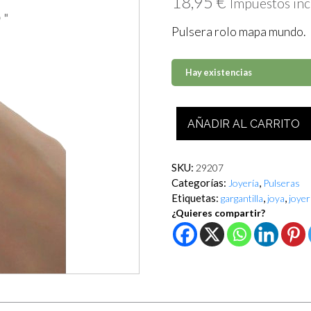
18,95
€
Impuestos inc
Pulsera rolo mapa mundo.
Hay existencias
Pulsera
AÑADIR AL CARRITO
rolo
mapa
mundo
SKU:
29207
cantidad
Categorías:
,
Joyería
Pulseras
Etiquetas:
,
,
gargantilla
joya
joyer
¿Quieres compartir?