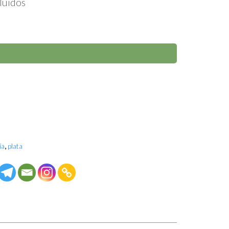
luidos
,
ía
plata