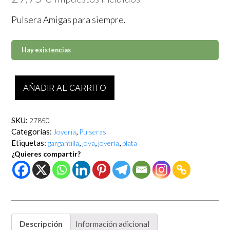
Pulsera Amigas para siempre.
Hay existencias
Pulsera
AÑADIR AL CARRITO
Amigas
para
siempre
SKU:
27850
cantidad
Categorías:
,
Joyería
Pulseras
Etiquetas:
,
,
,
gargantilla
joya
joyería
plata
¿Quieres compartir?
Descripción
Información adicional