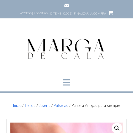
Saltar
al
ACCESO | REGISTRO
0 ITEMS - 0,00 €
FINALIZAR LA COMPRA
contenido
Inicio
/
Tienda
/
Joyería
/
Pulseras
/ Pulsera Amigas para siempre