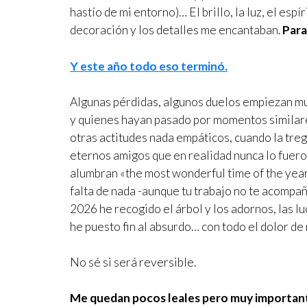
hastío de mi entorno)… El brillo, la luz, el esp
decoración y los detalles me encantaban.
Para
Y este año todo eso terminó.
Algunas pérdidas, algunos duelos empiezan mu
y quienes hayan pasado por momentos similar
otras actitudes nada empáticos, cuando la treg
eternos amigos que en realidad nunca lo fuer
alumbran «the most wonderful time of the year»
falta de nada -aunque tu trabajo no te acompa
2026 he recogido el árbol y los adornos, las l
he puesto fin al absurdo… con todo el dolor de
No sé si será reversible.
Me quedan pocos leales pero muy importan