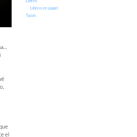
Libros
Libros en papel
Tazas
ana…
i
ué
o,
 que
te el