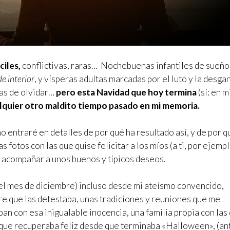
ciles,
conflictivas, raras… Nochebuenas infantiles de sueño
e interior
, y vísperas adultas marcadas por el luto y la desg
as de olvidar…
pero esta Navidad que hoy termina
(sí: en m
lquier otro maldito tiempo pasado en mi memoria.
o entraré en detalles de por qué ha resultado así, y de por q
fotos con las que quise felicitar a los míos (a ti, por ejempl
 acompañar a unos buenos y típicos deseos.
el mes de diciembre) incluso desde mi ateísmo convencido,
re que las detestaba, unas tradiciones y reuniones que me
ban con esa inigualable inocencia, una familia propia con las
s que recuperaba feliz desde que terminaba «Halloween», (an