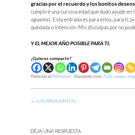
gracias por el recuerdo y los bonitos deseo
cumpliré una curiosa edad que dudo ayude en la
aguanta
). Esta entrada es para ellos, para ti, 
quedada o intención. Mis disculpas por no pode
Y EL MEJOR AÑO POSIBLE PARA TI.
¿Quieres compartir?
Publicada en
Reflexiones
Etiquetada como
2026
,
amigos
,
emp
Navegación
←
«LOS AÑOS JUNTOS»
de
las
entradas
DEJA UNA RESPUESTA