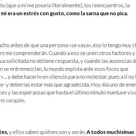
íritu (que a mí me poseía literalmente), los reencuentros, la
 mí era un estrés con gusto, como la sarna que no pica.
cho antes de que una persona «se vaya», eso lo tengo muy c
es me comprenderán. Cuando a eso se unen otros factores y
ua solicitada no obtiene respuesta, y cuando las ausencias 
on se entremezclan, tu mundo explota ante esos focos que
… y debe hacerlo en silencio para no molestar, pues a ti no 
ñe- y deberías estar más que agradecida. Hoy día uno de ene
uces y las esperanzas que hasta el último minuto mantuve viva
 mi corazón.
tes,
y ellos saben quiénes son y serán.
A todos muchísimas