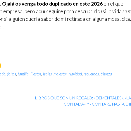
s. Ojalá os venga todo duplicado en este 2026
en el que
 empresa, pero aquí seguiré para descubrirlo (si la vida
se 
por si alguien quería saber de mi retirada en alguna mesa, cita,
r.
atía
,
faltas
,
familia
,
Fiestas
,
leales
,
malestar
,
Navidad
,
recuerdos
,
tristeza
LIBROS QUE SON UN REGALO: «DEMENTALES», «L
CONTADA» Y «CONTARÉ HASTA DI