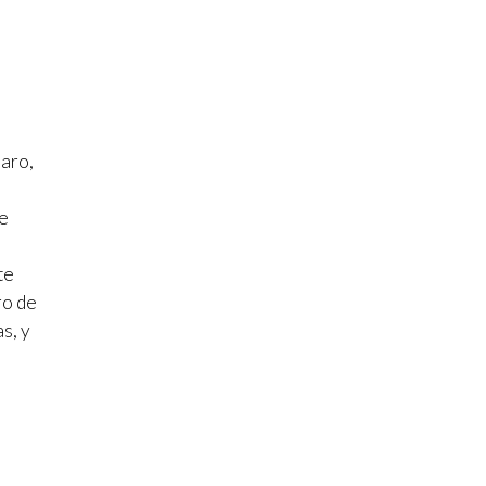
laro,
de
te
ro de
s, y