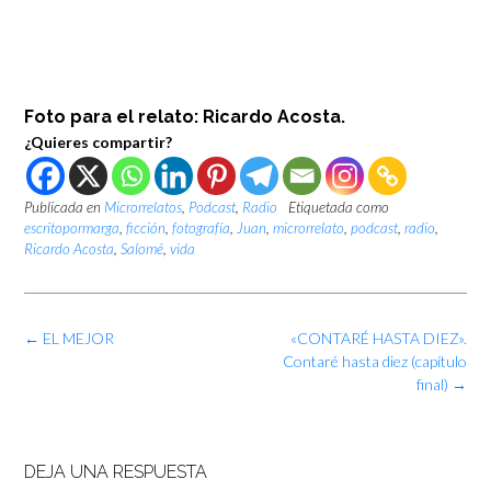
Foto para el relato: Ricardo Acosta.
¿Quieres compartir?
Publicada en
Microrrelatos
,
Podcast
,
Radio
Etiquetada como
escritopormarga
,
ficción
,
fotografía
,
Juan
,
microrrelato
,
podcast
,
radio
,
Ricardo Acosta
,
Salomé
,
vida
Navegación
←
EL MEJOR
«CONTARÉ HASTA DIEZ».
de
Contaré hasta diez (capítulo
las
final)
→
entradas
DEJA UNA RESPUESTA