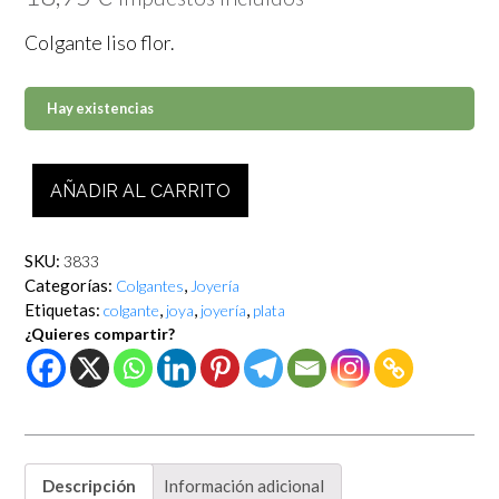
Colgante liso flor.
Hay existencias
Colgante
AÑADIR AL CARRITO
liso
flor
cantidad
SKU:
3833
Categorías:
,
Colgantes
Joyería
Etiquetas:
,
,
,
colgante
joya
joyería
plata
¿Quieres compartir?
Descripción
Información adicional