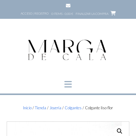
Saltar
al
ACCESO | REGISTRO
0 ITEMS - 0,00 €
FINALIZAR LA COMPRA
contenido
Inicio
/
Tienda
/
Joyería
/
Colgantes
/ Colgante liso flor