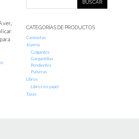
BUSCAR
A ver,
CATEGORÍAS DE PRODUCTOS
licar
Camisetas
 para
Joyería
Colgantes
Gargantillas
or
,
Pendientes
Pulseras
Libros
Libros en papel
Tazas