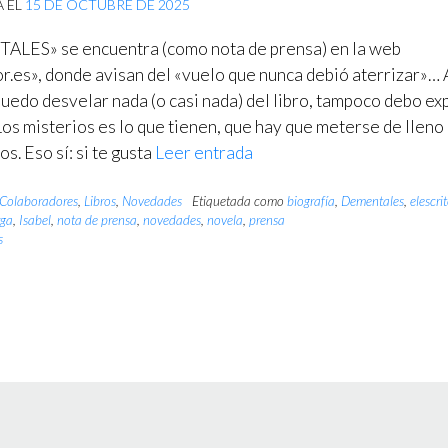
A EL
15 DE OCTUBRE DE 2025
LES» se encuentra (como nota de prensa) en la web
or.es», donde avisan del «vuelo que nunca debió aterrizar»… 
uedo desvelar nada (o casi nada) del libro, tampoco debo exp
os misterios es lo que tienen, que hay que meterse de lleno
os. Eso sí: si te gusta
Leer entrada
Colaboradores
,
Libros
,
Novedades
Etiquetada como
biografía
,
Dementales
,
elescrit
rga
,
Isabel
,
nota de prensa
,
novedades
,
novela
,
prensa
s