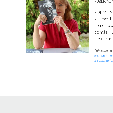
PUBLICAD
«DEMENTA
«Elescrit
como no p
de más… L
descifrarl
Publicada en
escritoporma
2 comentario