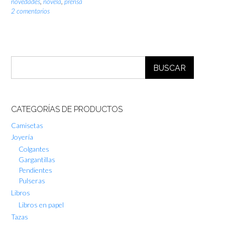
novedades
,
novela
,
prensa
2 comentarios
BUSCAR
CATEGORÍAS DE PRODUCTOS
Camisetas
Joyería
Colgantes
Gargantillas
Pendientes
Pulseras
Libros
Libros en papel
Tazas