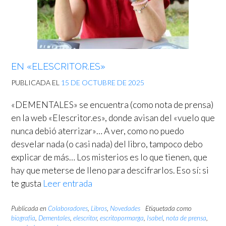
EN «ELESCRITOR.ES»
PUBLICADA EL
15 DE OCTUBRE DE 2025
«DEMENTALES» se encuentra (como nota de prensa)
en la web «Elescritor.es», donde avisan del «vuelo que
nunca debió aterrizar»… A ver, como no puedo
desvelar nada (o casi nada) del libro, tampoco debo
explicar de más… Los misterios es lo que tienen, que
hay que meterse de lleno para descifrarlos. Eso sí: si
te gusta
Leer entrada
Publicada en
Colaboradores
,
Libros
,
Novedades
Etiquetada como
biografía
,
Dementales
,
elescritor
,
escritopormarga
,
Isabel
,
nota de prensa
,