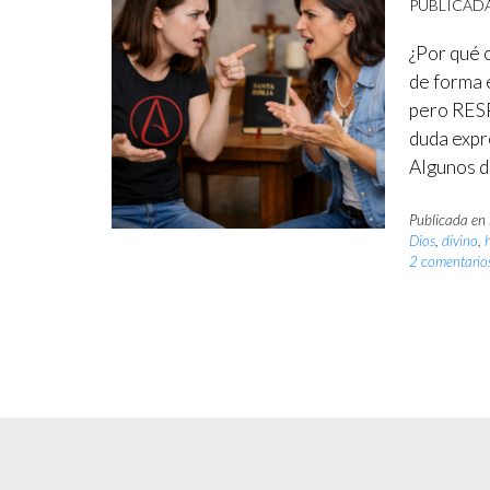
PUBLICAD
¿Por qué 
de forma 
pero RESP
duda expr
Algunos d
Publicada en
Dios
,
divino
,
2 comentario