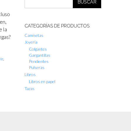
BUSCAR
cluso
en,
CATEGORÍAS DE PRODUCTOS
e la
Camisetas
egas?
Joyería
Colgantes
Gargantillas
te
,
Pendientes
Pulseras
Libros
Libros en papel
Tazas