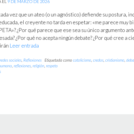
A EL
9 DE MARZO DE 2026
cada vez que un ateo (o un agnóstico) defiende su postura, in
educada, el creyente no tarda en espetar: «me parece muy bi
ETA»? ¿Por qué parece que ese sea su único argumento ant
esada? ¿Por qué no acepta ningún debate? ¿Por qué cree a ci
irán
Leer entrada
redes sociales
,
Reflexiones
Etiquetada como
catolicismo
,
credos
,
cristianismo
,
deba
humano
,
reflexiones
,
religión
,
respeto
s