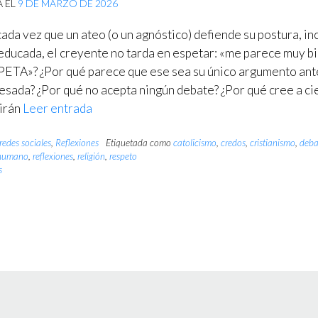
A EL
9 DE MARZO DE 2026
cada vez que un ateo (o un agnóstico) defiende su postura, in
educada, el creyente no tarda en espetar: «me parece muy bi
ETA»? ¿Por qué parece que ese sea su único argumento ant
esada? ¿Por qué no acepta ningún debate? ¿Por qué cree a ci
irán
Leer entrada
redes sociales
,
Reflexiones
Etiquetada como
catolicismo
,
credos
,
cristianismo
,
deba
humano
,
reflexiones
,
religión
,
respeto
s