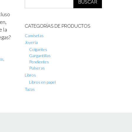
BUSCAR
cluso
en,
CATEGORÍAS DE PRODUCTOS
e la
Camisetas
egas?
Joyería
Colgantes
Gargantillas
te
,
Pendientes
Pulseras
Libros
Libros en papel
Tazas