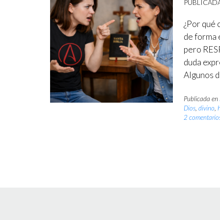
PUBLICAD
¿Por qué 
de forma 
pero RESP
duda expr
Algunos d
Publicada en
Dios
,
divino
,
2 comentario