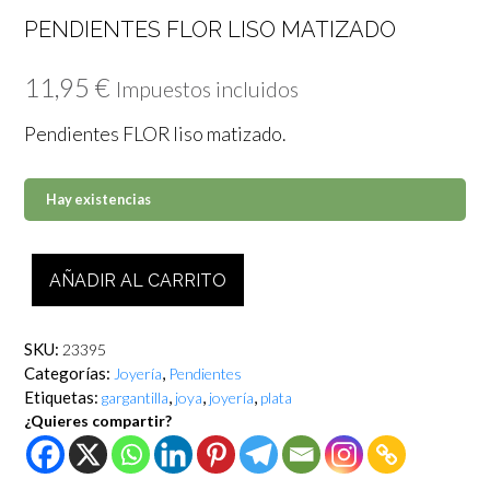
PENDIENTES FLOR LISO MATIZADO
11,95
€
Impuestos incluidos
Pendientes FLOR liso matizado.
Hay existencias
Pendientes
AÑADIR AL CARRITO
FLOR
liso
matizado
SKU:
23395
cantidad
Categorías:
,
Joyería
Pendientes
Etiquetas:
,
,
,
gargantilla
joya
joyería
plata
¿Quieres compartir?