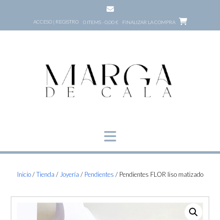
Saltar
al
ACCESO | REGISTRO
0 ITEMS - 0,00 €
FINALIZAR LA COMPRA
contenido
Inicio
/
Tienda
/
Joyería
/
Pendientes
/ Pendientes FLOR liso matizado