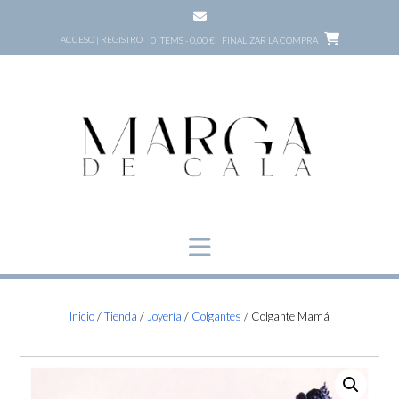
Saltar
al
ACCESO | REGISTRO
0 ITEMS - 0,00 €
FINALIZAR LA COMPRA
contenido
Inicio
/
Tienda
/
Joyería
/
Colgantes
/ Colgante Mamá