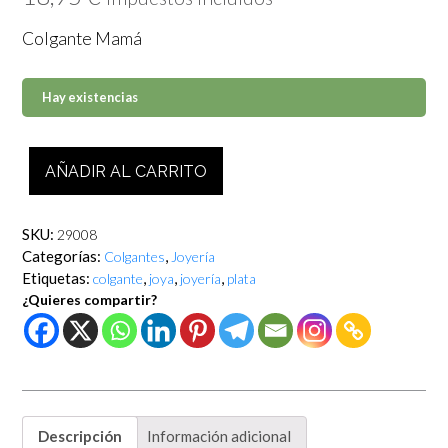
Colgante Mamá
Hay existencias
Colgante
AÑADIR AL CARRITO
Mamá
cantidad
SKU:
29008
Categorías:
,
Colgantes
Joyería
Etiquetas:
,
,
,
colgante
joya
joyería
plata
¿Quieres compartir?
Descripción
Información adicional