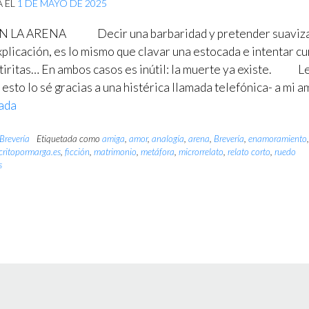
A EL
1 DE MAYO DE 2025
LA ARENA Decir una barbaridad y pretender suaviza
xplicación, es lo mismo que clavar una estocada e intentar cu
 tiritas… En ambos casos es inútil: la muerte ya existe. L
 esto lo sé gracias a una histérica llamada telefónica- a mi a
ada
Brevería
Etiquetada como
amiga
,
amor
,
analogía
,
arena
,
Brevería
,
enamoramiento
critopormarga.es
,
ficción
,
matrimonio
,
metáfora
,
microrrelato
,
relato corto
,
ruedo
s