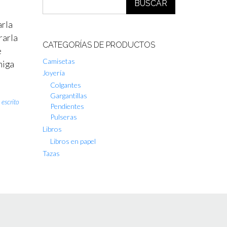
BUSCAR
rla
rarla
CATEGORÍAS DE PRODUCTOS
e
Camisetas
miga
Joyería
Colgantes
Gargantillas
,
escrito
Pendientes
Pulseras
Libros
Libros en papel
Tazas