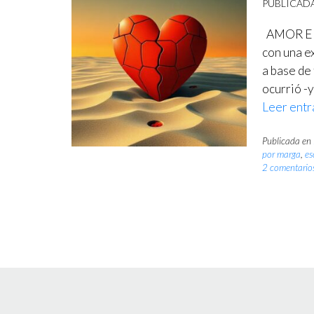
PUBLICAD
AMOR EN 
con una e
a base de
ocurrió -y
Leer entr
Publicada en
por marga
,
es
2 comentario