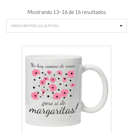
Ordenado
Mostrando 13–16 de 16 resultados
por
los
últimos