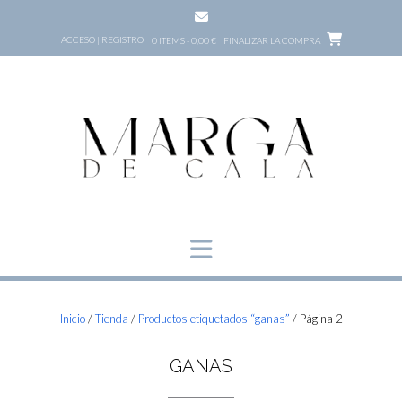
Saltar
al
ACCESO | REGISTRO
0 ITEMS - 0,00 €
FINALIZAR LA COMPRA
contenido
Inicio
/
Tienda
/
Productos etiquetados “ganas”
/ Página 2
GANAS