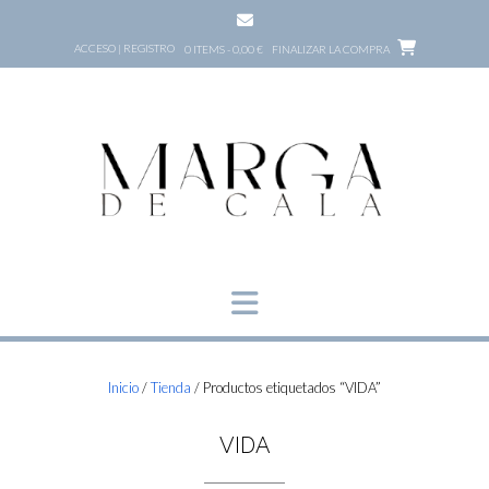
Saltar
al
ACCESO | REGISTRO
0 ITEMS - 0,00 €
FINALIZAR LA COMPRA
contenido
Inicio
/
Tienda
/ Productos etiquetados “VIDA”
VIDA