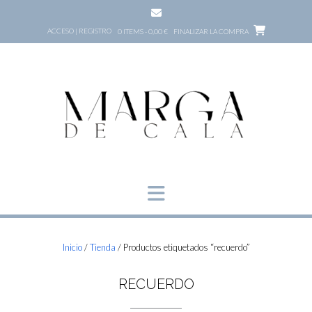
Saltar
al
ACCESO | REGISTRO
0 ITEMS - 0,00 €
FINALIZAR LA COMPRA
contenido
Inicio
/
Tienda
/ Productos etiquetados “recuerdo”
RECUERDO